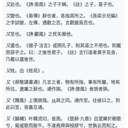
又
此也。《詩·周南》之子于歸。《註》之子，是子也。
又
變也。《易傳》辭也者，各指其所之。《孫奕示兒編》
之字訓變，左傳，遇觀之否。言觀變爲否也。
又
至也。《詩·鄘風》之死矢靡他。
又
遺也。《揚子·法言》或問孔子，知其道之不用也。則載
而惡乎之。曰：之後世君子。《註》言行道者貴乎及身，
乃載以遺後世。
又
姓。出《姓苑》。
又
《郝敬讀書通》凡言之者，物有所指，事有所屬，地有
所往，連屬之辭也。通作旃。《詩·唐風》舍旃舍旃。
又
《魏風》上愼旃哉。
與之同。通作至。往彼曰之，到
此曰至，音義互通。
又
《韻補》叶職流切，音周。《楚辭·九章》呂望屠於朝歌
兮，甯戚歌而飯牛。不逢堯舜與桓繆兮，世孰云而知之。