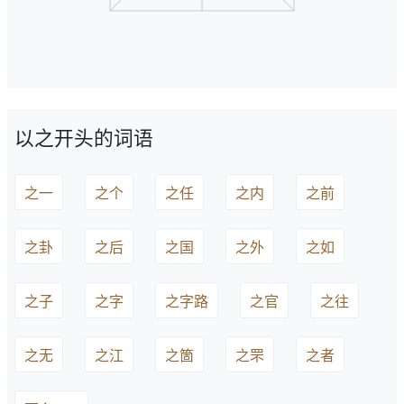
以之开头的词语
之一
之个
之任
之内
之前
之卦
之后
之国
之外
之如
之子
之字
之字路
之官
之往
之无
之江
之箇
之罘
之者