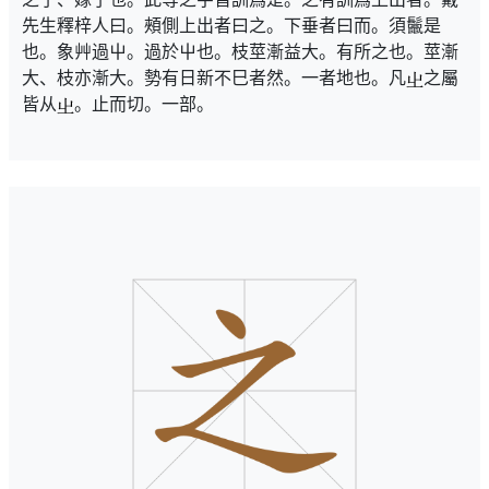
先生釋梓人曰。頰側上出者曰之。下垂者曰而。須鬛是
也。象艸過屮。過於屮也。枝莖漸益大。有所之也。莖漸
大、枝亦漸大。勢有日新不巳者然。一者地也。凡
之屬
皆从
。止而切。一部。