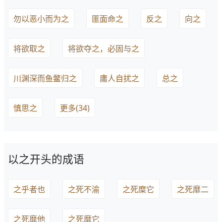
勿以恶小而为之
匪面命之
反之
向之
将欲取之
将欲夺之，必固与之
川渊深而鱼鳖归之
庸人自扰之
总之
慎思之
更多(34)
以之开头的成语
之乎者也
之死不渝
之死糜它
之死靡二
之死靡他
之死靡它