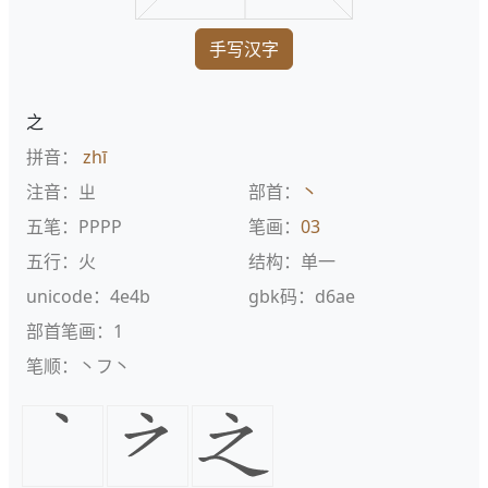
手写汉字
之
拼音：
zhī
注音：ㄓ
部首：
丶
五笔：PPPP
笔画：
03
五行：火
结构：单一
unicode：4e4b
gbk码：d6ae
部首笔画：1
笔顺：丶フ丶