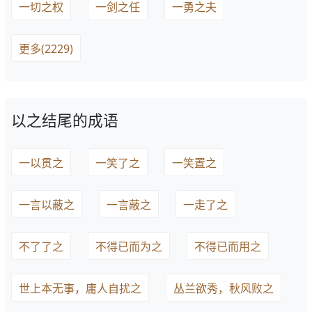
一切之权
一剑之任
一勇之夫
更多(2229)
以之结尾的成语
一以贯之
一笑了之
一笑置之
一言以蔽之
一言蔽之
一走了之
不了了之
不得已而为之
不得已而用之
世上本无事，庸人自扰之
丛兰欲秀，秋风败之