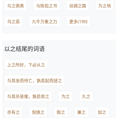
与之俱黑
与陈伯之书
丝绸之路
为之地
乌之逛
九牛万象之力
更多(190)
以之结尾的词语
上之所好，下必从之
与其坐而待亡，孰若起而拯之
与其杀是僮，孰若卖之
为之
久之
亦有之
倪焕之
假之
兼之
加之