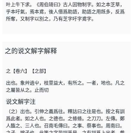
叶上牛下求。《周伯琦曰》古人因物制字。如之本芝草，
乎本吁氣，焉本鳶，後人借爲助語，助語之用旣多，反爲
所奪，又制字以別之，乃有芝字吁字鳶字。
之的说文解字解释
之【卷六】【之部】
出也。象艸過屮，枝莖益大，有所之。一者，地也。凡之
之屬皆从之。止而切
说文解字注
（之）出也。引伸之義爲往。釋詁曰之往是也。按之有訓
爲此者。如之人也。之德也。之條條。之刀刀。左傳。鄭
人醢之、三人也。召南毛傳曰。之事、祭事也。周南曰。
之子、嫁子也。此等之字皆訓爲是。之有訓爲上出者。戴