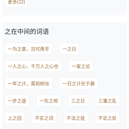
更多(22)
之在中间的词语
一为之甚，岂可再乎
一之日
一人之心，千万人之心也
一家之论
一年之计，莫如树谷
一日之计在于晨
一步之遥
一矢之地
三之日
三藩之乱
上之回
不实之词
不法之徒
不足之处