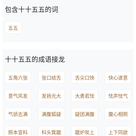
包含十十五五的词
五五
十十五五的成语接龙
五角六张
张口结舌
舌尖口快
快心遂意
意气风发
发扬光大
大勇若怯
怯声怯气
气骄志满
满腹狐疑
疑团满腹
腹心相照
照本宣科
科头箕踞
踞炉炭上
上下同欲