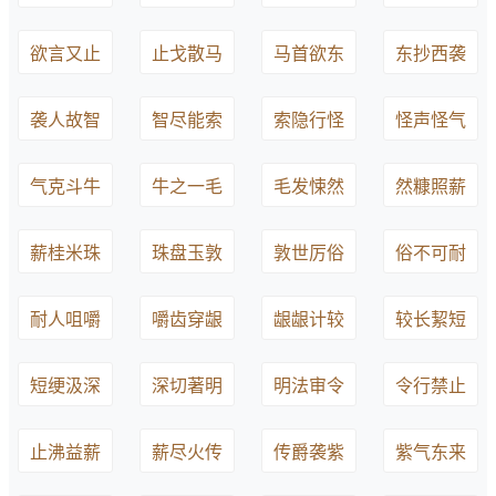
欲言又止
止戈散马
马首欲东
东抄西袭
袭人故智
智尽能索
索隐行怪
怪声怪气
气克斗牛
牛之一毛
毛发悚然
然糠照薪
薪桂米珠
珠盘玉敦
敦世厉俗
俗不可耐
耐人咀嚼
嚼齿穿龈
龈龈计较
较长絜短
短绠汲深
深切著明
明法审令
令行禁止
止沸益薪
薪尽火传
传爵袭紫
紫气东来