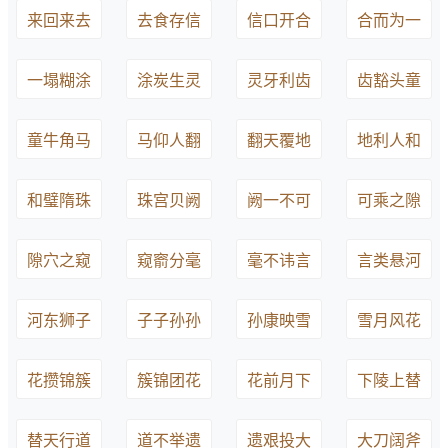
来回来去
去食存信
信口开合
合而为一
一塌糊涂
涂炭生灵
灵牙利齿
齿豁头童
童牛角马
马仰人翻
翻天覆地
地利人和
和璧隋珠
珠宫贝阙
阙一不可
可乘之隙
隙穴之窥
窥窬分毫
毫不讳言
言类悬河
河东狮子
子子孙孙
孙康映雪
雪月风花
花攒锦簇
簇锦团花
花前月下
下陵上替
替天行道
道不举遗
遗艰投大
大刀阔斧