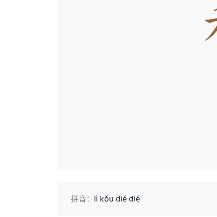
拼音：
lì kǒu dié dié