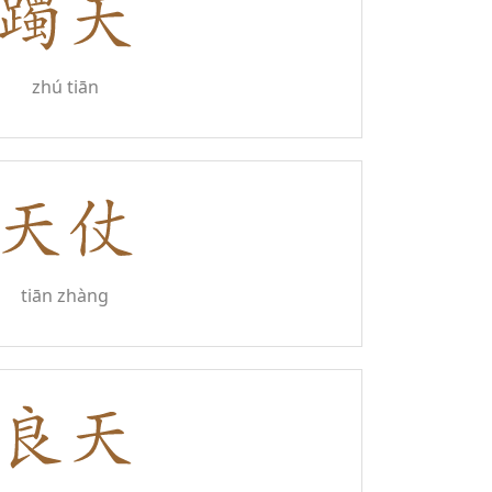
zhú tiān
tiān zhàng