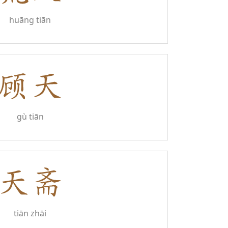
huāng tiān
gù tiān
tiān zhāi