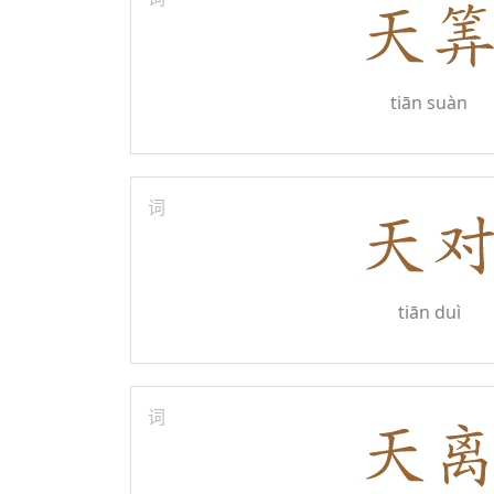
tiān suàn
词
tiān duì
词