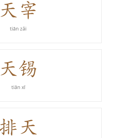
tiān zǎi
tiān xī