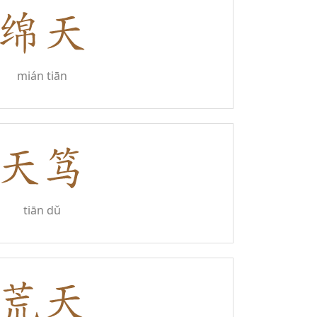
mián tiān
tiān dǔ