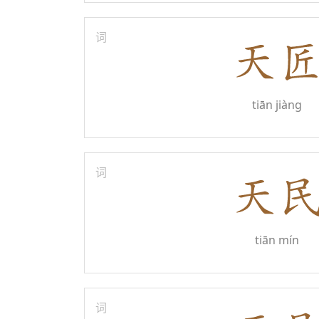
词
tiān jiàng
词
tiān mín
词