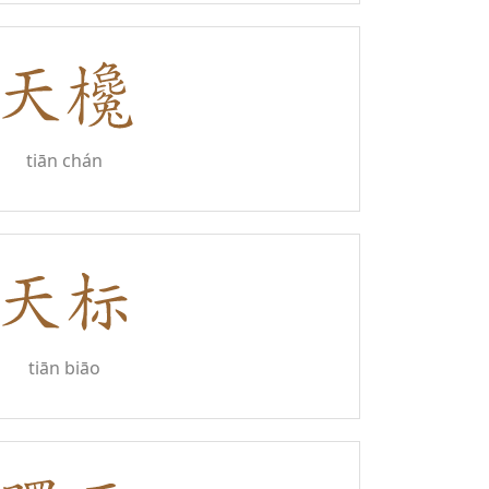
tiān chán
tiān biāo