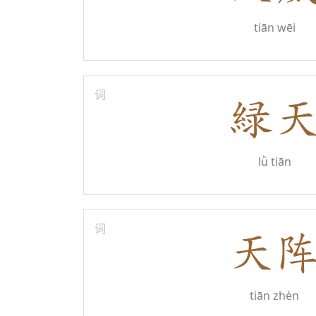
tiān wēi
词
lǜ tiān
词
tiān zhèn