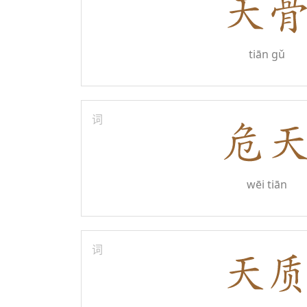
tiān gǔ
词
wēi tiān
词