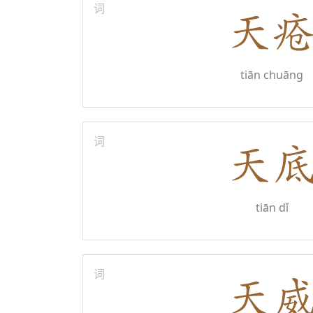
词
tiān chuāng
词
tiān dǐ
词