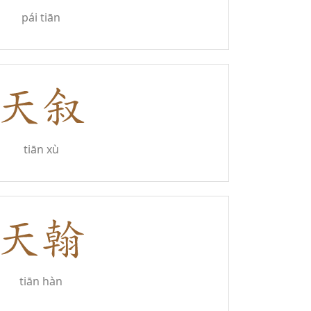
pái tiān
tiān xù
tiān hàn