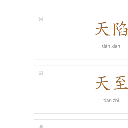
词
tiān xiàn
词
tiān zhì
词