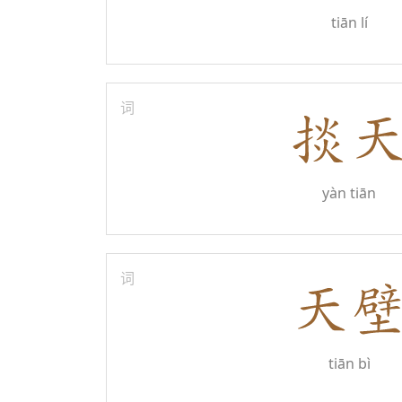
tiān lí
词
yàn tiān
词
tiān bì