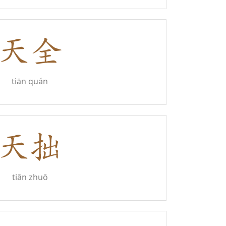
tiān quán
tiān zhuō