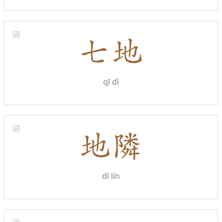
词
qī dì
词
dì lín