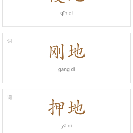
qīn dì
词
gāng dì
词
yā dì