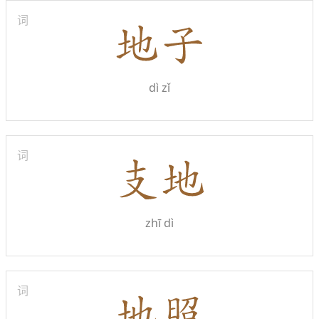
词
dì zǐ
词
zhī dì
词