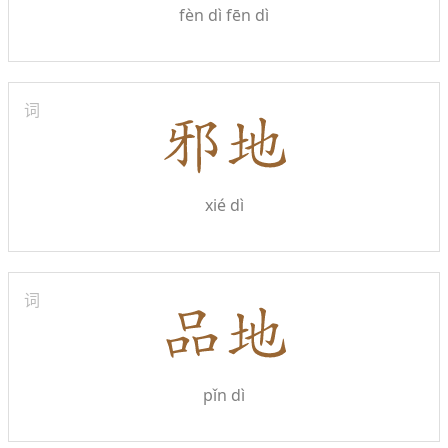
fèn dì
fēn dì
词
xié dì
词
pǐn dì