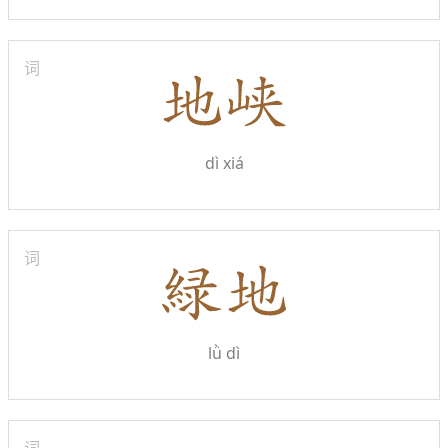
词
dì xiá
词
lǜ dì