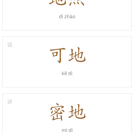
dì zhào
词
kě dì
词
mì dì