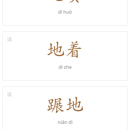
dì huò
词
dì zhe
词
niǎn dì