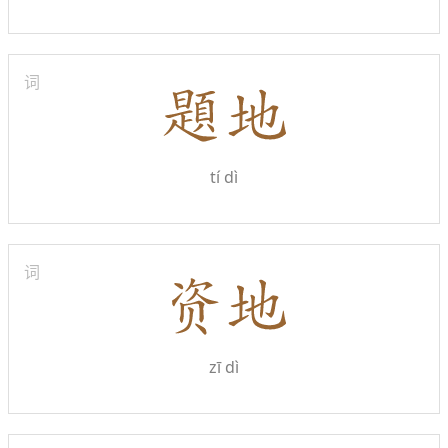
词
tí dì
词
zī dì