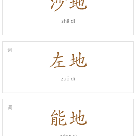
shā dì
词
zuǒ dì
词