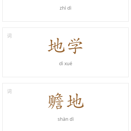
zhì dì
词
dì xué
词
shàn dì