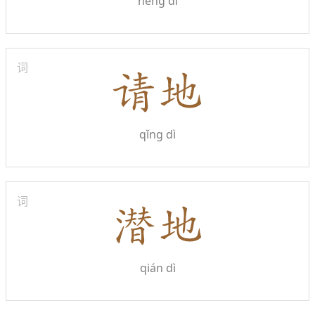
néng dì
词
qǐng dì
词
qián dì