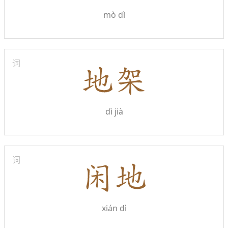
mò dì
词
dì jià
词
xián dì