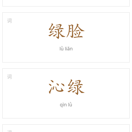
词
lǜ liǎn
词
qìn lǜ