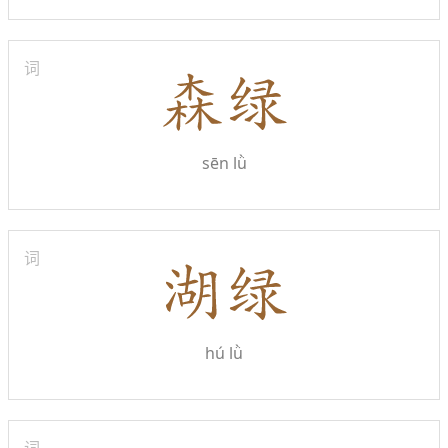
词
sēn lǜ
词
hú lǜ