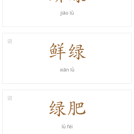
jiāo lǜ
词
xiān lǜ
词
lǜ féi