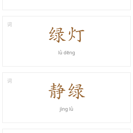
词
lǜ dēng
词
jìng lǜ