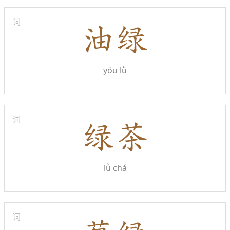
词
yóu lǜ
词
lǜ chá
词