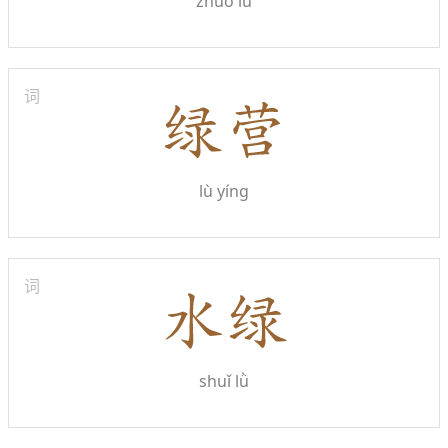
zhuó lǜ
词
lù yíng
词
shuǐ lǜ