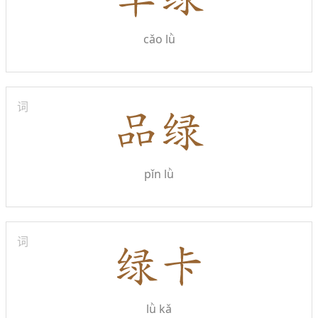
cǎo lǜ
词
pǐn lǜ
词
lǜ kǎ