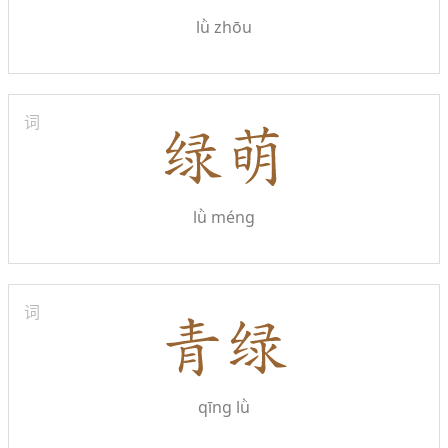
lǜ zhōu
词
lǜ méng
词
qīng lǜ