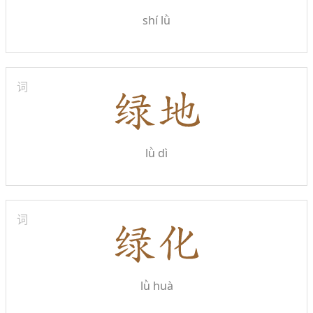
shí lǜ
词
lǜ dì
词
lǜ huà