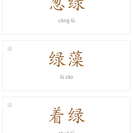
cōng lǜ
词
lǜ zǎo
词