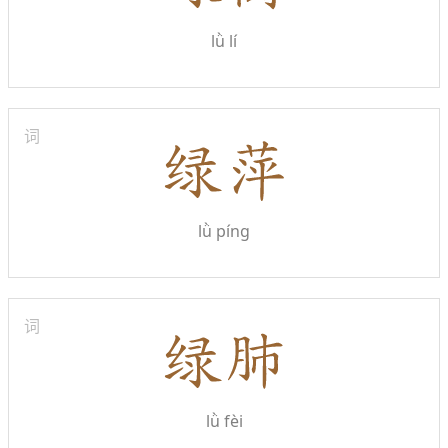
lǜ lí
词
lǜ píng
词
lǜ fèi