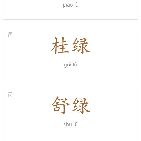
piāo lǜ
词
guì lǜ
词
shū lǜ