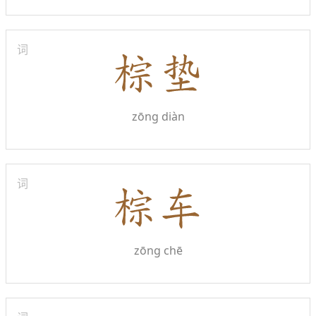
词
zōng diàn
词
zōng chē