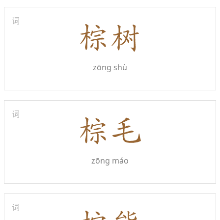
词
zōng shù
词
zōng máo
词