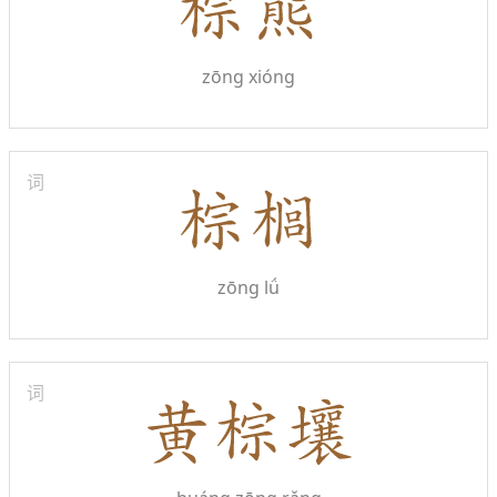
zōng xióng
词
zōng lǘ
词