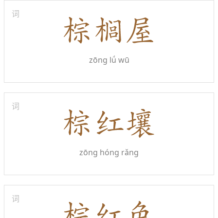
词
zōng lǘ wū
词
zōng hóng rǎng
词