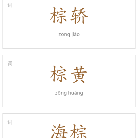
词
zōng jiào
词
zōng huáng
词