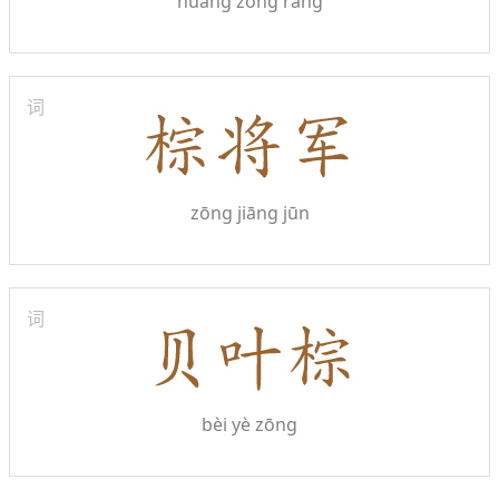
huáng zōng rǎng
词
zōng jiāng jūn
词
bèi yè zōng