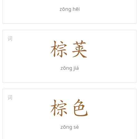
zōng hēi
词
zōng jiá
词
zōng sè