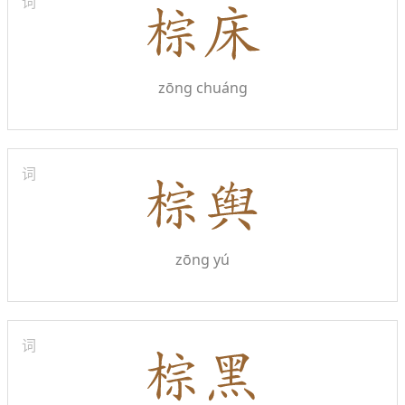
词
zōng chuáng
词
zōng yú
词