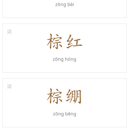
zōng bèi
词
zōng hóng
词
zōng bēng