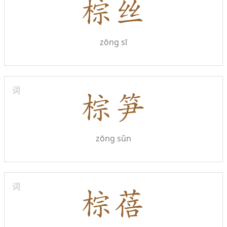
zōng sī
词
zōng sǔn
词