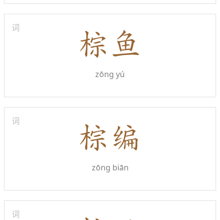
词
zōng yú
词
zōng biān
词