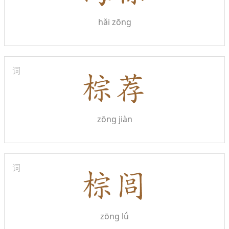
hǎi zōng
词
zōng jiàn
词
zōng lǘ