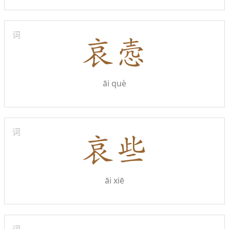
词
āi què
词
āi xiē