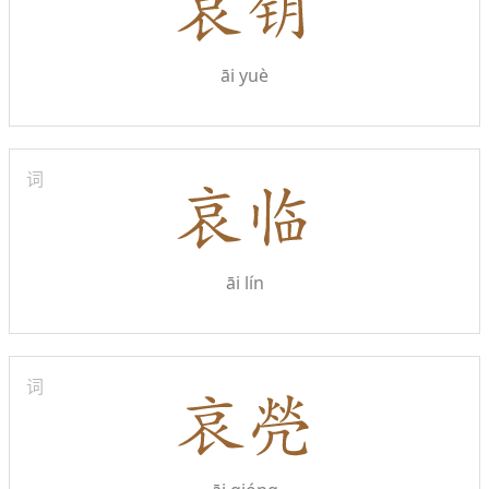
āi yuè
词
āi lín
词