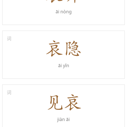
āi nòng
词
āi yǐn
词
jiàn āi