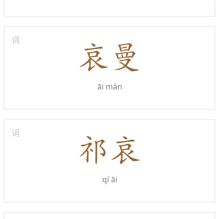
词
āi màn
词
qí āi