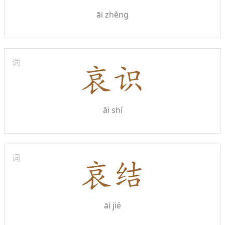
āi zhěng
词
āi shí
词
āi jié