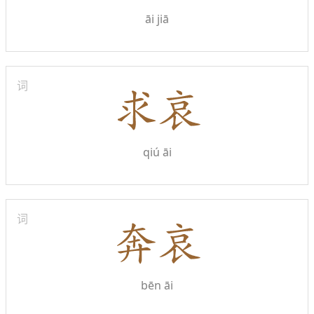
āi jiā
词
qiú āi
词
bēn āi