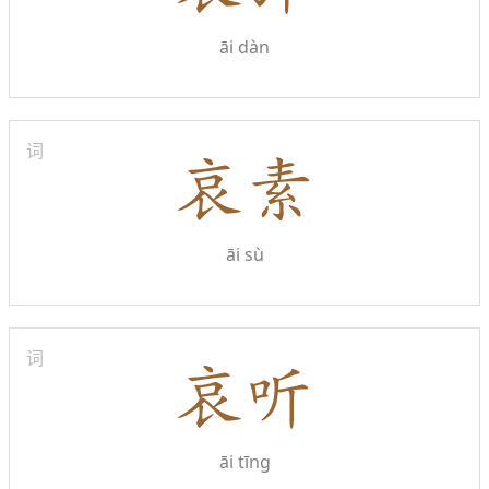
āi dàn
词
āi sù
词
āi tīng