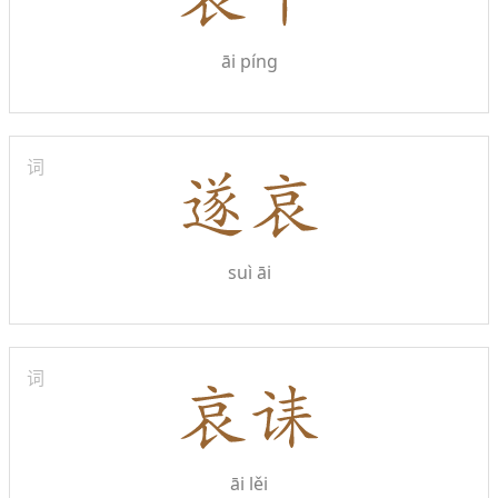
āi píng
词
suì āi
词
āi lěi