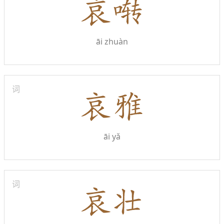
āi zhuàn
词
āi yǎ
词