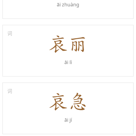
āi zhuàng
词
āi lì
词
āi jí