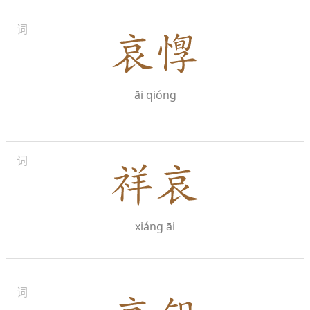
词
āi qióng
词
xiáng āi
词