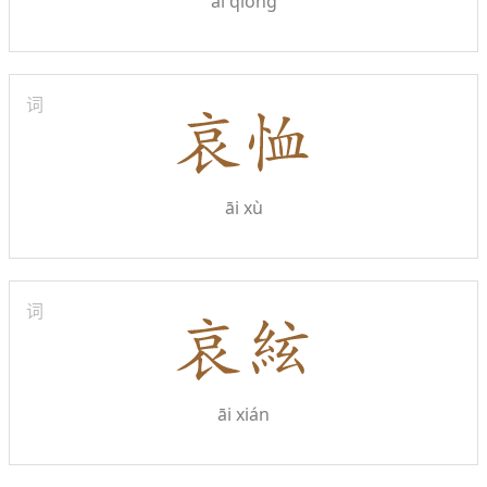
āi qióng
词
āi xù
词
āi xián