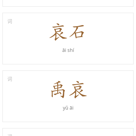
词
āi shí
词
yǔ āi