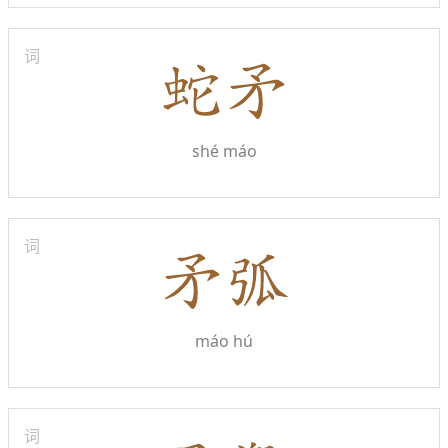
词
shé máo
词
máo hú
词