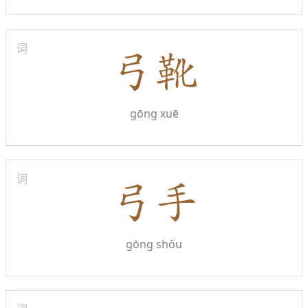
词
gōng xuē
词
gōng shǒu