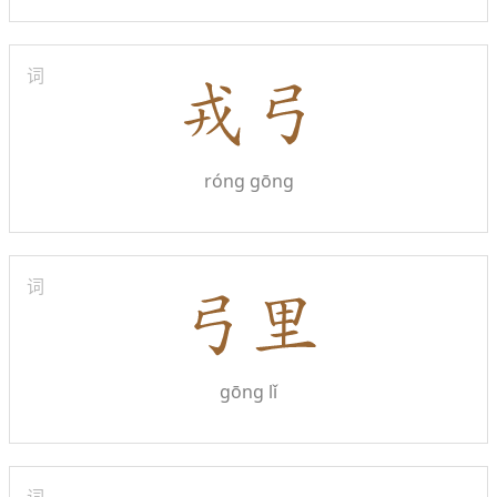
词
róng gōng
词
gōng lǐ