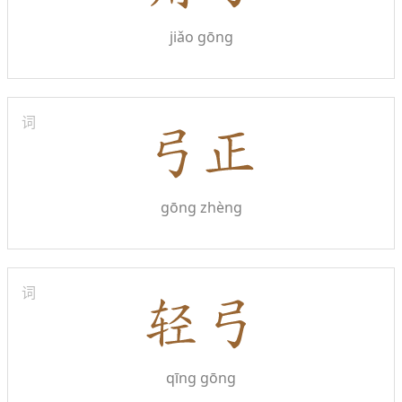
jiǎo gōng
词
gōng zhèng
词
qīng gōng