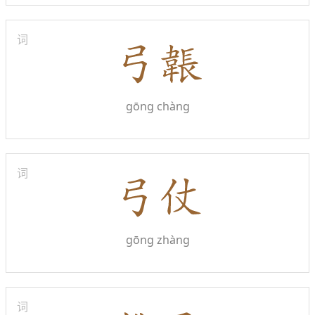
词
gōng chàng
词
gōng zhàng
词