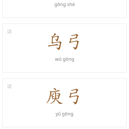
gōng shè
词
wū gōng
词
yǔ gōng