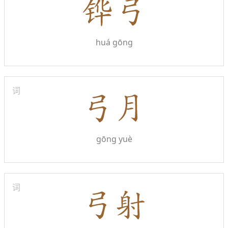
huá gōng
词
gōng yuè
词