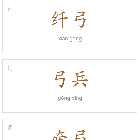
词
xiān gōng
词
gōng bīng
词