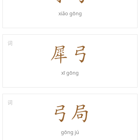
xiǎo gōng
词
xī gōng
词
gōng jú