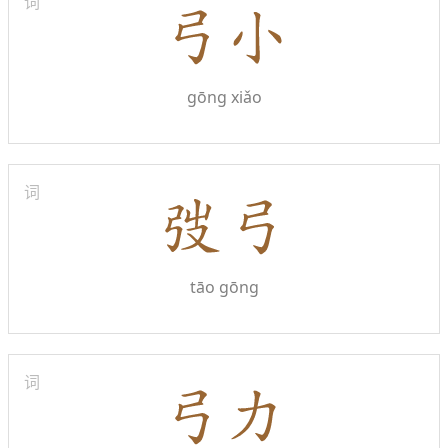
词
gōng xiǎo
词
tāo gōng
词