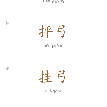
shāng gōng
词
pēng gōng
词
guà gōng