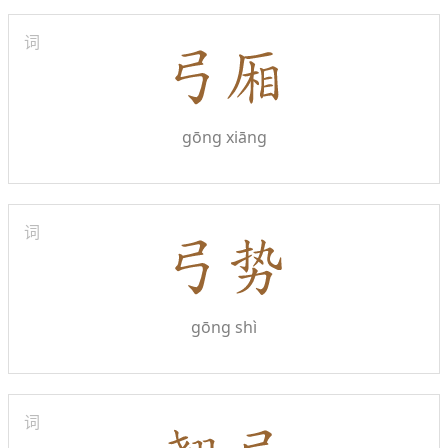
词
gōng xiāng
词
gōng shì
词