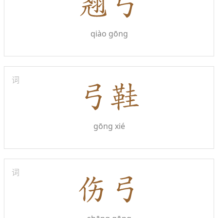
qiào gōng
词
gōng xié
词