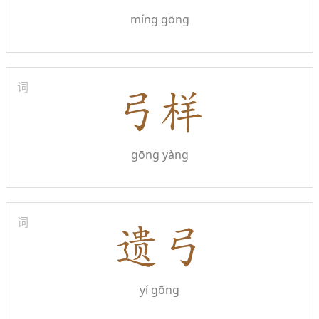
míng gōng
词
gōng yàng
词
yí gōng