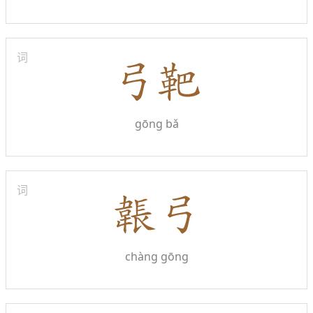
词
gōng bǎ
词
chàng gōng