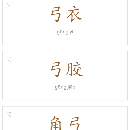
词
gōng yī
词
gōng jiāo
词