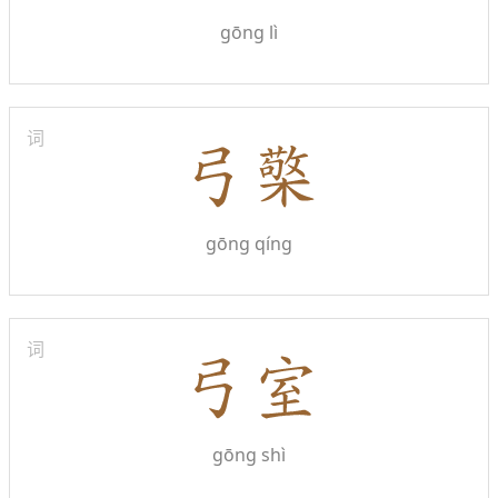
gōng lì
词
gōng qíng
词
gōng shì