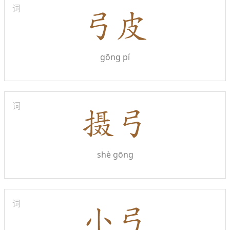
词
gōng pí
词
shè gōng
词