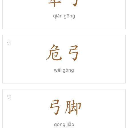
qiān gōng
词
wēi gōng
词
gōng jiǎo