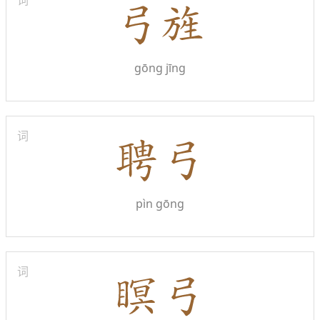
词
gōng jīng
词
pìn gōng
词