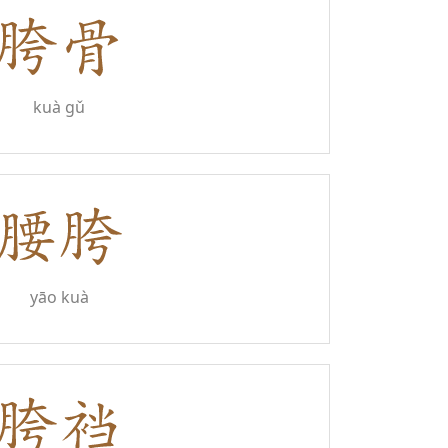
kuà gǔ
yāo kuà