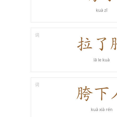
kuà zǐ
词
lā le kuà
词
kuà xià rén