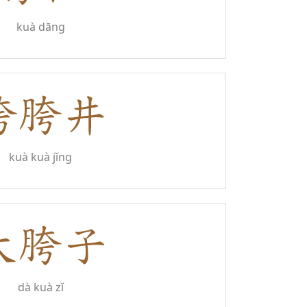
kuà dāng
kuà kuà jǐng
dà kuà zǐ