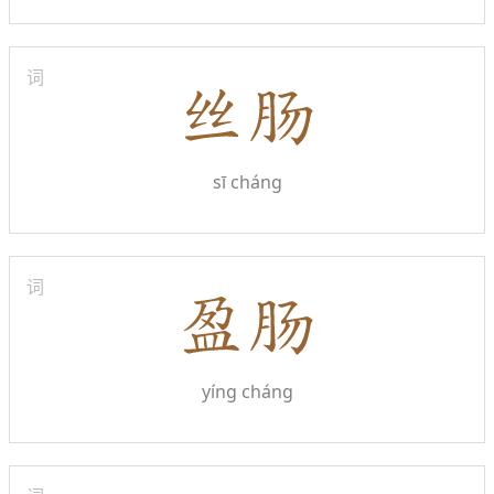
词
sī cháng
词
yíng cháng