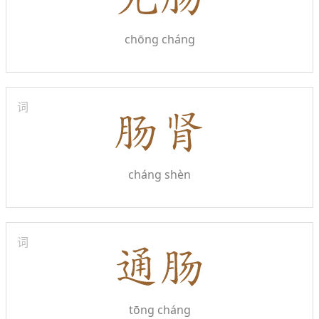
chōng cháng
词
cháng shèn
词
tōng cháng