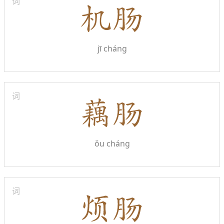
词
jī cháng
词
ǒu cháng
词