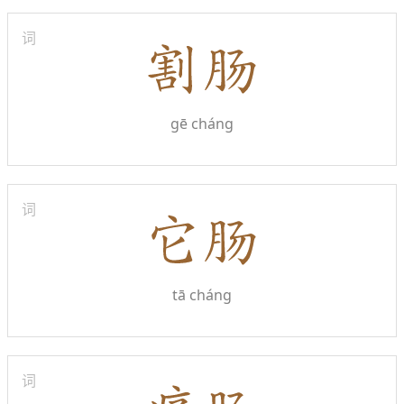
词
gē cháng
词
tā cháng
词