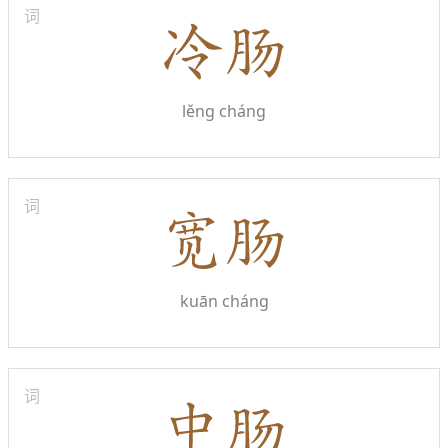
词
lěng cháng
词
kuān cháng
词