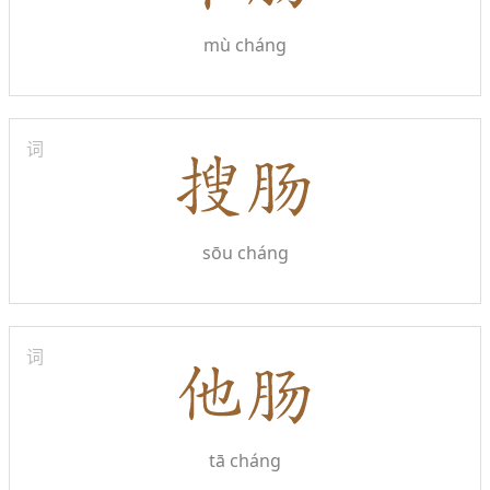
mù cháng
词
sōu cháng
词
tā cháng