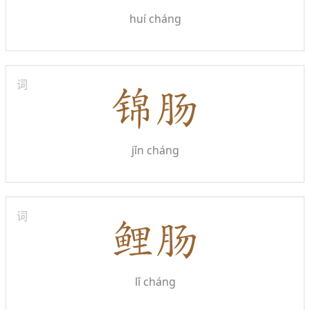
huí cháng
词
jǐn cháng
词
lǐ cháng