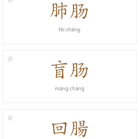
词
fèi cháng
词
máng cháng
词