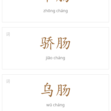
zhōng cháng
词
jiāo cháng
词
wū cháng