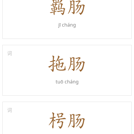
jī cháng
词
tuō cháng
词