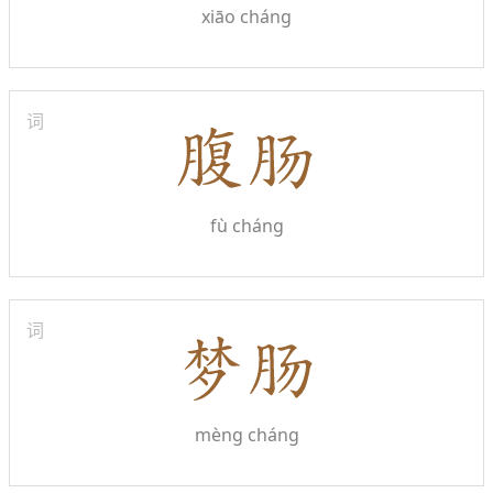
xiāo cháng
词
fù cháng
词
mèng cháng