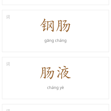
词
gāng cháng
词
cháng yè