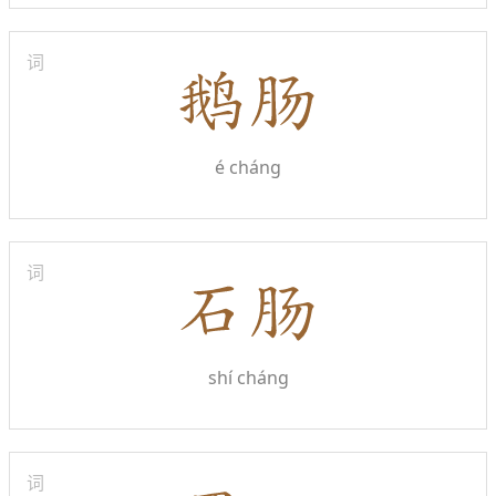
词
é cháng
词
shí cháng
词