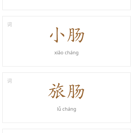
词
xiǎo cháng
词
lǚ cháng