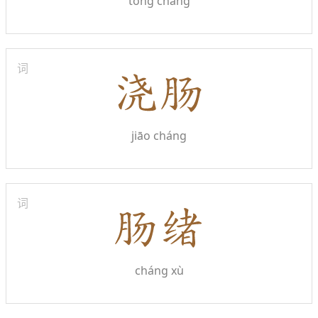
tóng cháng
词
jiāo cháng
词
cháng xù