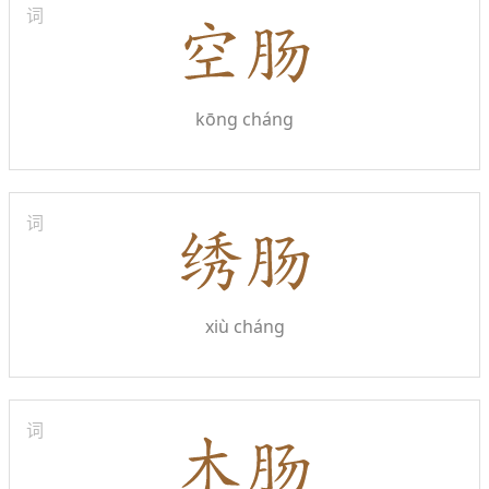
词
kōng cháng
词
xiù cháng
词