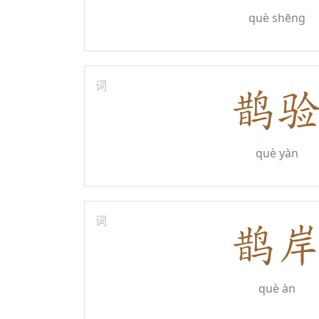
què shēng
词
què yàn
词
què àn