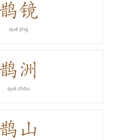
què jìng
què zhōu