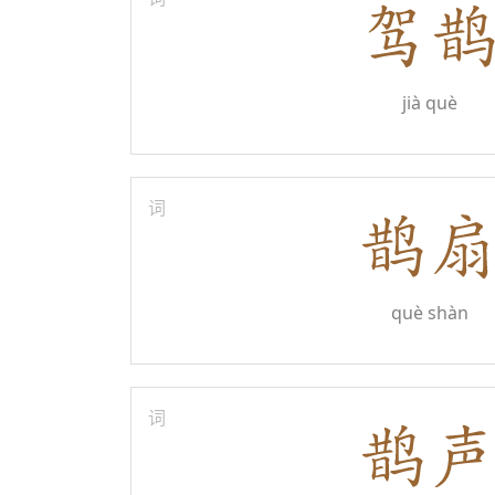
jià què
词
què shàn
词