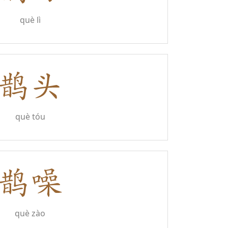
què lì
què tóu
què zào