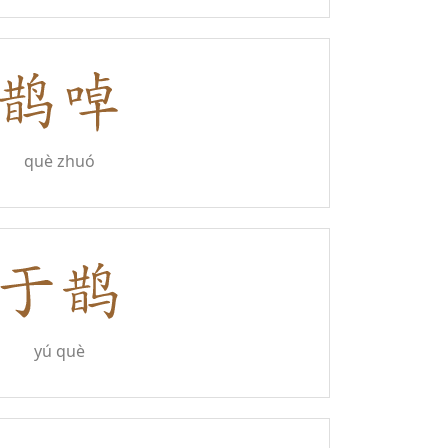
què zhuó
yú què