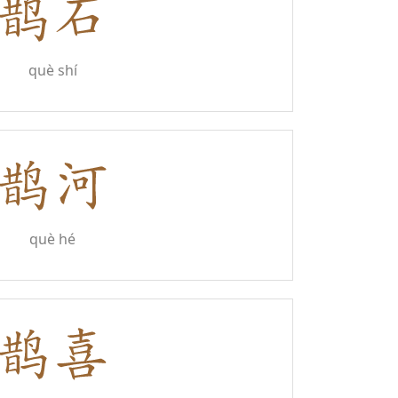
què shí
què hé