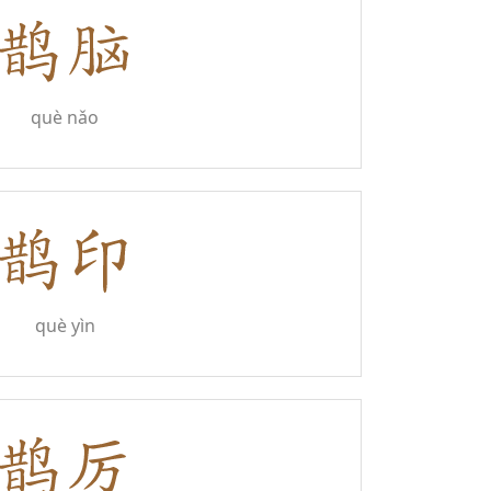
què nǎo
què yìn