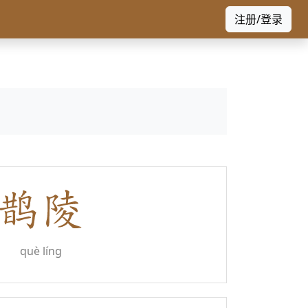
注册/登录
què líng