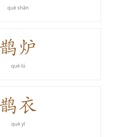
què shān
què lú
què yī