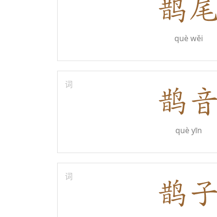
què wěi
词
què yīn
词