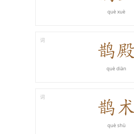
què xuè
词
què diàn
词
què shù