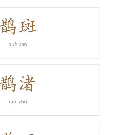
què bān
què zhǔ