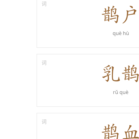
词
què hù
词
rǔ què
词