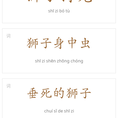
shī zi bó tù
词
shī zi shēn zhōng chóng
词
chuí sǐ de shī zi