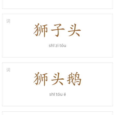
词
shī zi tóu
词
shī tóu é