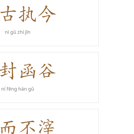
nì gǔ zhí jīn
ní fēng hán gǔ