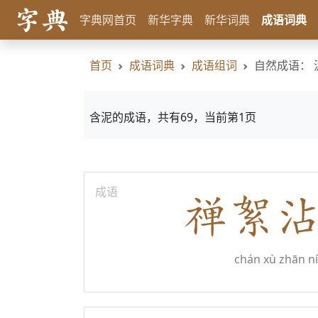
字典网首页
新华字典
新华词典
成语词典
首页
成语词典
成语组词
自然成语： 
含泥的成语，共有69，当前第1页
成语
chán xù zhān ní