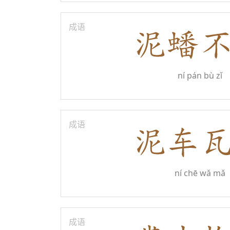
成语
ní pán bù zǐ
成语
ní chē wǎ mǎ
成语