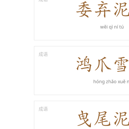
wěi qì ní tú
成语
hóng zhǎo xuě n
成语