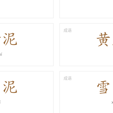
成语
í
成语
í