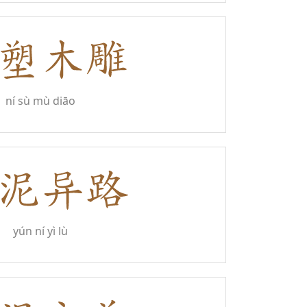
ní sù mù diāo
yún ní yì lù