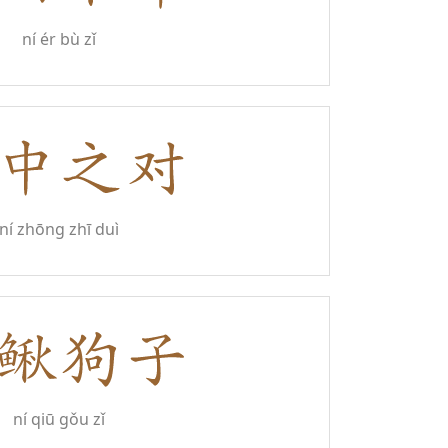
ní ér bù zǐ
ní zhōng zhī duì
ní qiū gǒu zǐ