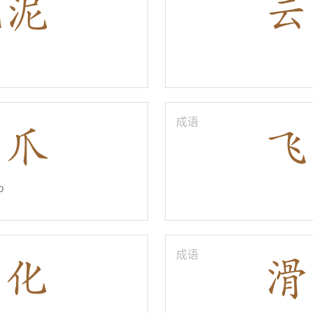
成语
o
成语