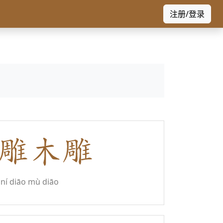
注册/登录
ní diāo mù diāo