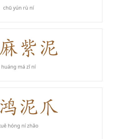
chū yún rù ní
huáng má zǐ ní
xuě hóng ní zhǎo