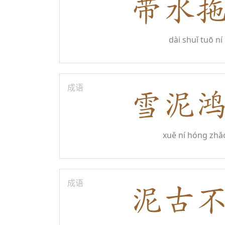
dài shuǐ tuō ní
成语
xuě ní hóng zhǎ
成语