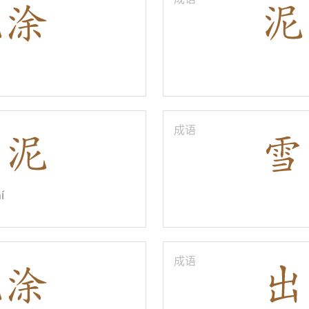
成语
í
成语