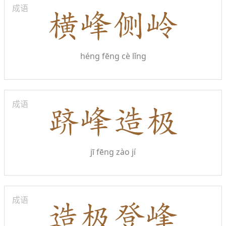
成语
héng fēng cè lǐng
成语
jī fēng zào jí
成语