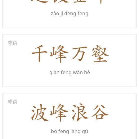
zào jí dēng fēng
成语
qiān fēng wàn hè
成语
bō fēng làng gǔ