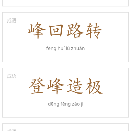
成语
fēng huí lù zhuǎn
成语
dēng fēng zào jí