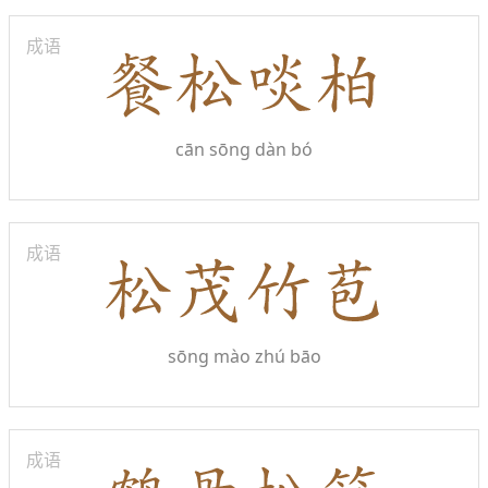
成语
cān sōng dàn bó
成语
sōng mào zhú bāo
成语