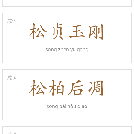
成语
sōng zhēn yù gāng
成语
sōng bǎi hòu diāo