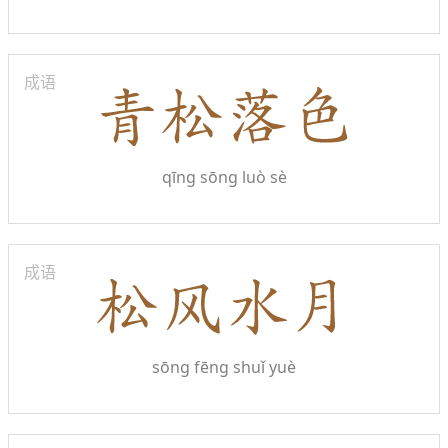
成语
qīng sōng luò sè
成语
sōng fēng shuǐ yuè