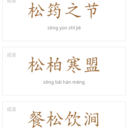
成语
sōng yún zhī jié
成语
sōng bǎi hán méng
成语