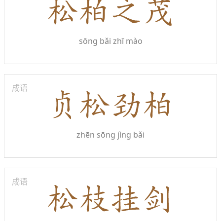
sōng bǎi zhī mào
成语
zhēn sōng jìng bǎi
成语