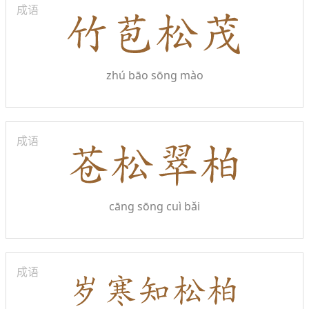
成语
zhú bāo sōng mào
成语
cāng sōng cuì bǎi
成语