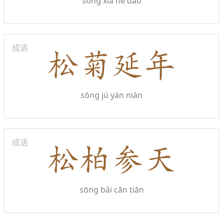
sōng xià hè dào
成语
sōng jú yán nián
成语
sōng bǎi cān tiān