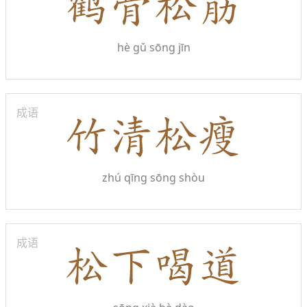
hè gǔ sōng jīn
成语
zhú qīng sōng shòu
成语