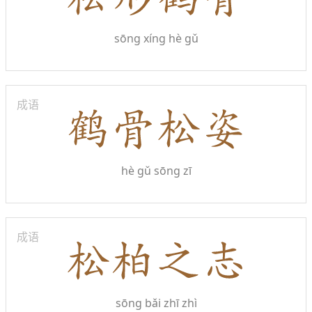
sōng xíng hè gǔ
成语
hè gǔ sōng zī
成语
sōng bǎi zhī zhì