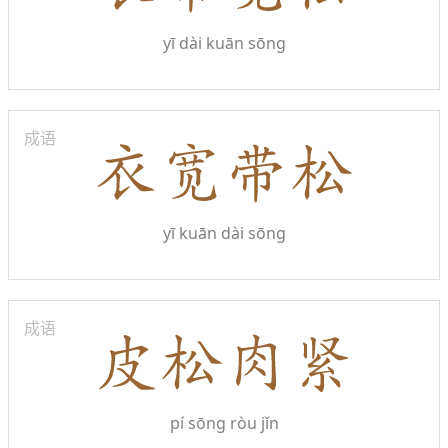
yī dài kuān sōng
成语
yī kuān dài sōng
成语
pí sōng ròu jǐn