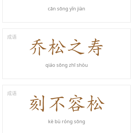
cān sōng yǐn jiàn
成语
qiáo sōng zhī shòu
成语
kè bù róng sōng