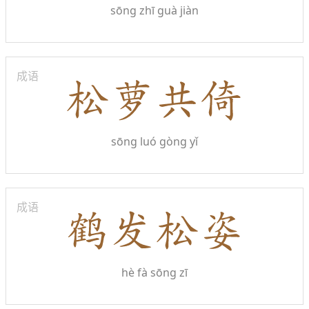
sōng zhī guà jiàn
成语
sōng luó gòng yǐ
成语
hè fà sōng zī