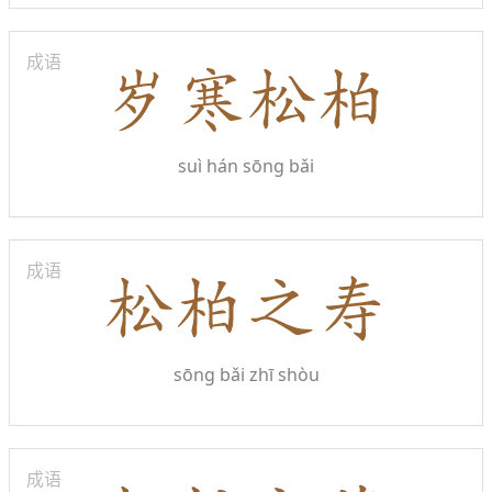
成语
suì hán sōng bǎi
成语
sōng bǎi zhī shòu
成语