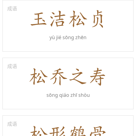
成语
yù jié sōng zhēn
成语
sōng qiáo zhī shòu
成语