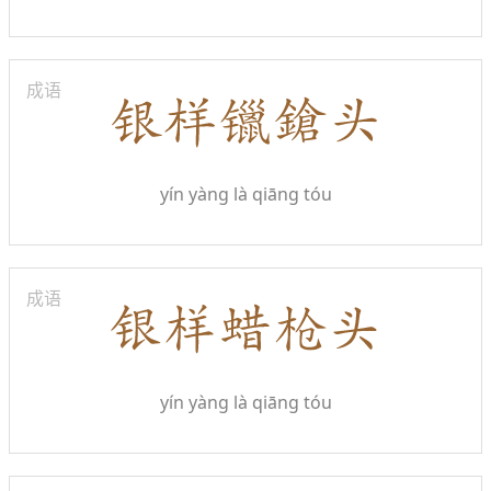
成语
yín yàng là qiāng tóu
成语
yín yàng là qiāng tóu