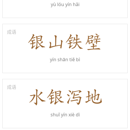
yù lóu yín hǎi
成语
yín shān tiě bì
成语
shuǐ yín xiè dì