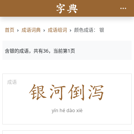
首页
成语词典
成语组词
颜色成语： 银
含银的成语，共有36，当前第1页
成语
yín hé dào xiè