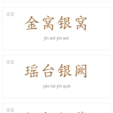
成语
jīn wō yín wō
成语
yáo tái yín què
成语