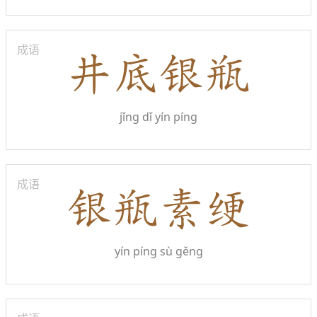
成语
jǐng dǐ yín píng
成语
yín píng sù gěng