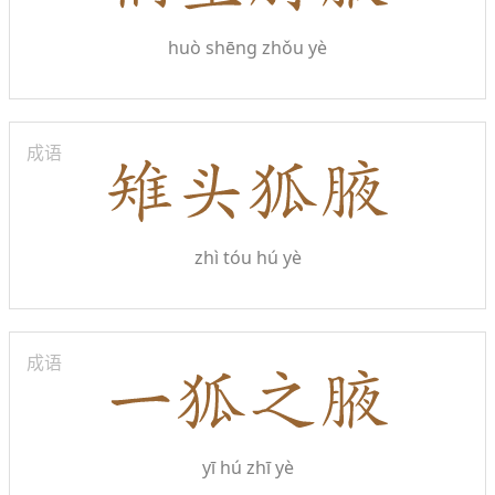
huò shēng zhǒu yè
成语
zhì tóu hú yè
成语
yī hú zhī yè