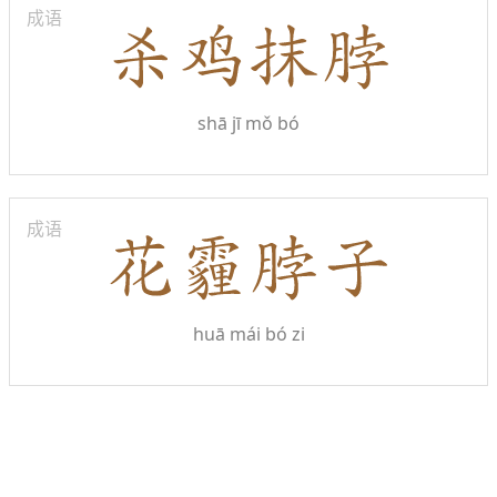
成语
shā jī mǒ bó
成语
huā mái bó zi