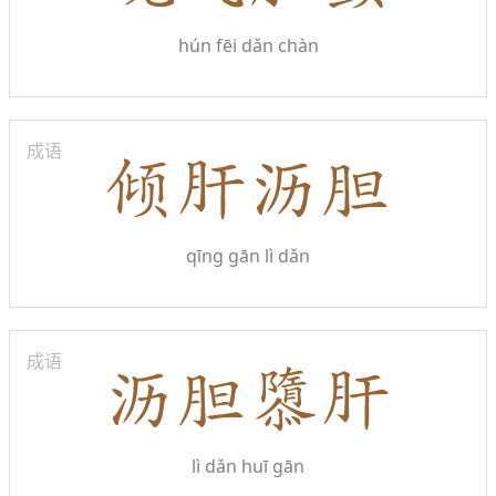
hún fēi dǎn chàn
成语
qīng gān lì dǎn
成语
lì dǎn huī gān