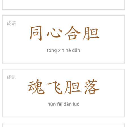
成语
tóng xīn hé dǎn
成语
hún fēi dǎn luò