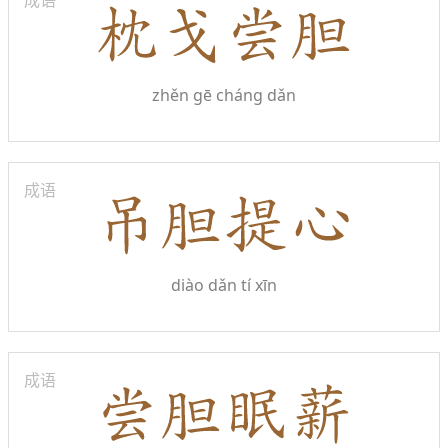
成语
zhěn gē cháng dǎn
成语
diào dǎn tí xīn
成语