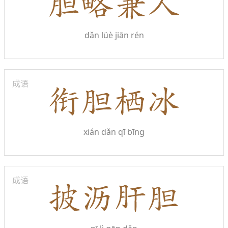
dǎn lüè jiān rén
成语
xián dǎn qī bīng
成语