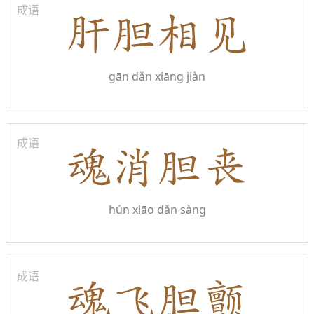
成语
gān dǎn xiāng jiàn
成语
hún xiāo dǎn sàng
成语