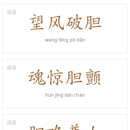
成语
wàng fēng pò dǎn
成语
hún jīng dǎn chàn
成语