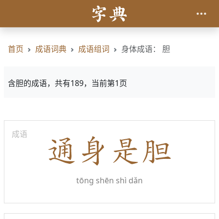
首页
成语词典
成语组词
身体成语： 胆
含胆的成语，共有189，当前第1页
成语
tōng shēn shì dǎn