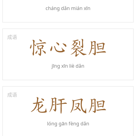
cháng dǎn mián xīn
成语
jīng xīn liè dǎn
成语
lóng gān fèng dǎn