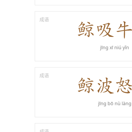
成语
jīng xī niú yǐn
成语
jīng bō nù làng
成语