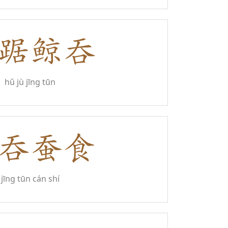
hǔ jù jīng tūn
jīng tūn cán shí