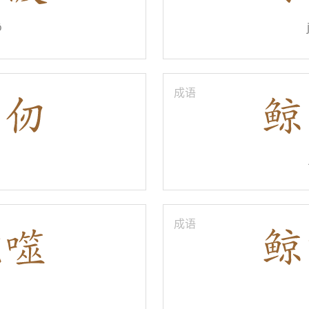
ō
成语
成语