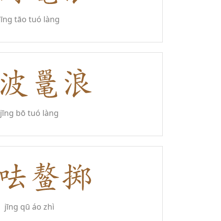
jīng tāo tuó làng
jīng bō tuó làng
jīng qū áo zhì