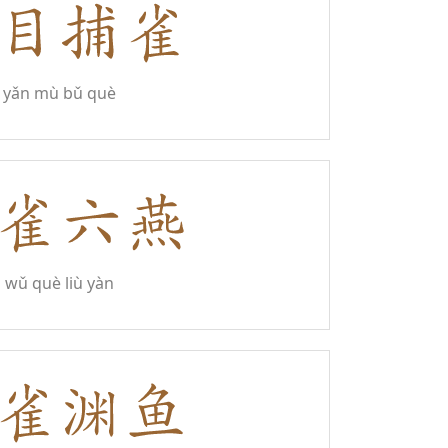
yǎn mù bǔ què
wǔ què liù yàn