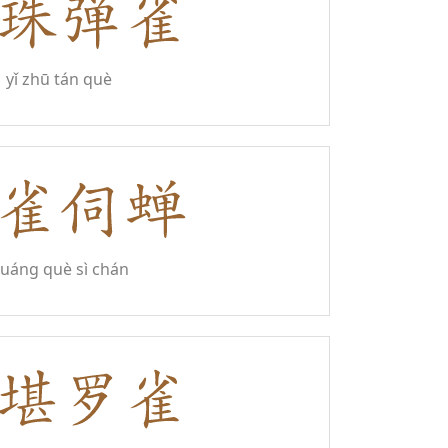
yǐ zhū tán què
uáng què sì chán