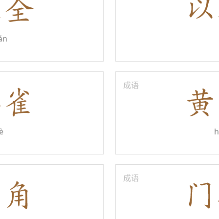
án
成语
è
h
成语