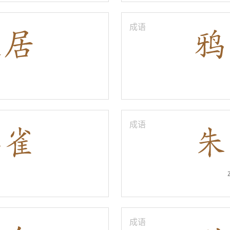
成语
成语
成语