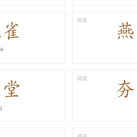
成语
uè
成语
g
成语