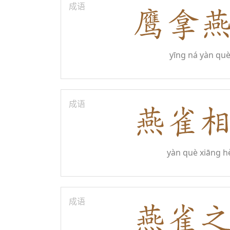
成语
yīng ná yàn qu
成语
yàn què xiāng h
成语