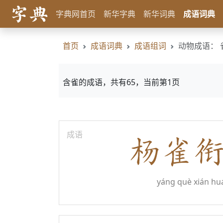
字典网首页
新华字典
新华词典
成语词典
首页
成语词典
成语组词
动物成语： 
含雀的成语，共有65，当前第1页
成语
yáng què xián hu