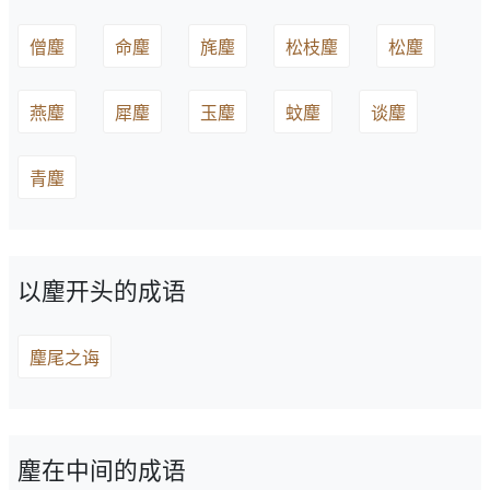
僧麈
命麈
旄麈
松枝麈
松麈
燕麈
犀麈
玉麈
蚊麈
谈麈
青麈
以麈开头的成语
麈尾之诲
麈在中间的成语