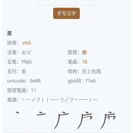
手写汉字
麈
拼音：
zhǔ
注音：ㄓㄨˇ
部首：
鹿
五笔：YNJG
笔画：
16
五行：金
结构：左上包围
unicode：9e88
gbk码：f7e6
部首笔画：11
笔顺：丶一ノフ丨丨一一フノフ丶一一丨一