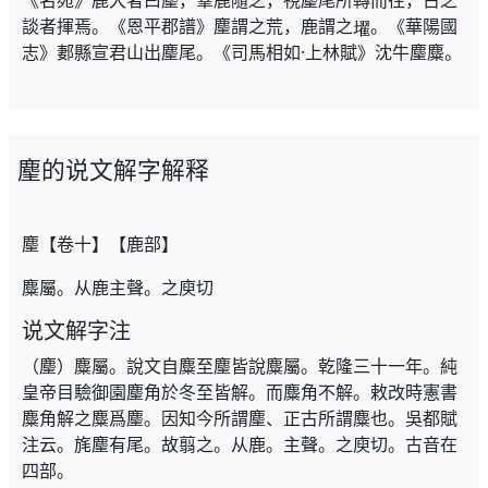
《名苑》鹿大者曰麈，羣鹿隨之，視麈尾所轉而往，古之
談者揮焉。《恩平郡譜》麈謂之荒，鹿謂之
。《華陽國
志》郪縣宣君山出麈尾。《司馬相如·上林賦》沈牛麈麋。
麈的说文解字解释
麈【卷十】【鹿部】
麋屬。从鹿主聲。之庾切
说文解字注
（麈）麋屬。說文自麋至麈皆說麋屬。乾隆三十一年。純
皇帝目驗御園麈角於冬至皆解。而麋角不解。敕改時憲書
麋角解之麋爲麈。因知今所謂麈、正古所謂麋也。吳都賦
注云。旄麈有尾。故翦之。从鹿。主聲。之庾切。古音在
四部。