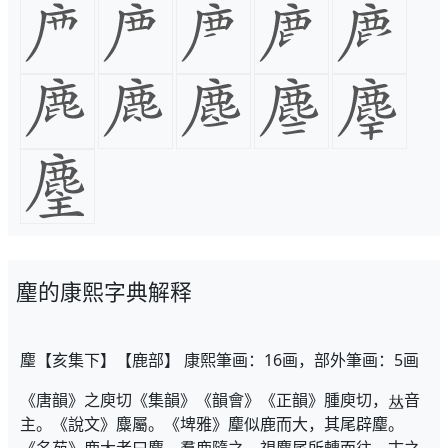
麈的康熙字典解释
麈【亥集下】【鹿部】 康熙筆画：16画，部外筆画：5画
《唐韻》之庾切《集韻》《韻會》《正韻》腫庾切，
音
主。《說文》麋屬。《埤雅》麈似鹿而大，其尾辟麈。