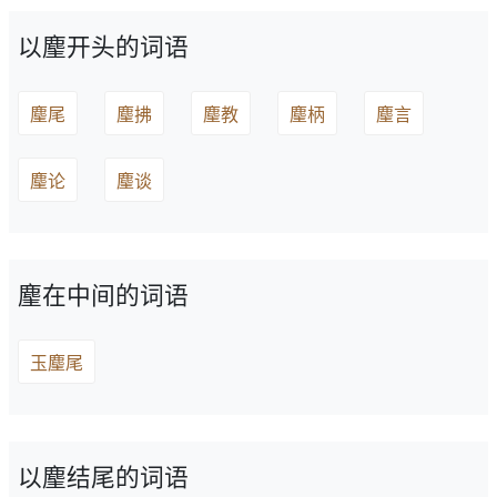
以麈开头的词语
麈尾
麈拂
麈教
麈柄
麈言
麈论
麈谈
麈在中间的词语
玉麈尾
以麈结尾的词语