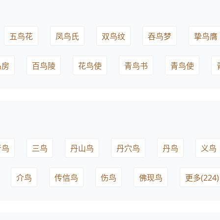
五鸟花
凤鸟氏
双鸟纹
吞鸟梦
挚鸟膺
鸟房
百鸟陵
花鸟使
青鸟书
青鸟使
青鸟
三鸟
丹山鸟
丹穴鸟
丹鸟
义鸟
介鸟
传信鸟
伤鸟
佛现鸟
更多(224)