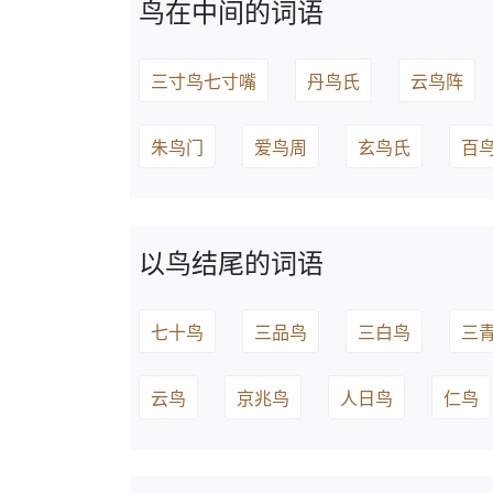
鸟在中间的词语
三寸鸟七寸嘴
丹鸟氏
云鸟阵
朱鸟门
爱鸟周
玄鸟氏
百
以鸟结尾的词语
七十鸟
三品鸟
三白鸟
三
云鸟
京兆鸟
人日鸟
仁鸟