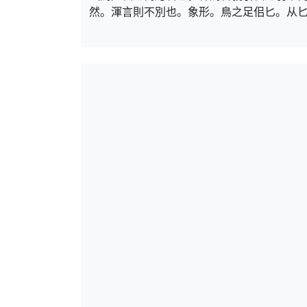
然。渾言則不別也。象形。鳥之足佀匕。从