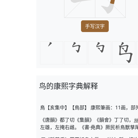
手写汉字
鸟的康熙字典解释
鳥【亥集中】【鳥部】 康熙筆画：11画，部
《唐韻》都了切《集韻》《韻會》丁了切，
左雄，左掩右雌。《書·堯典》厥民析鳥獸孳尾