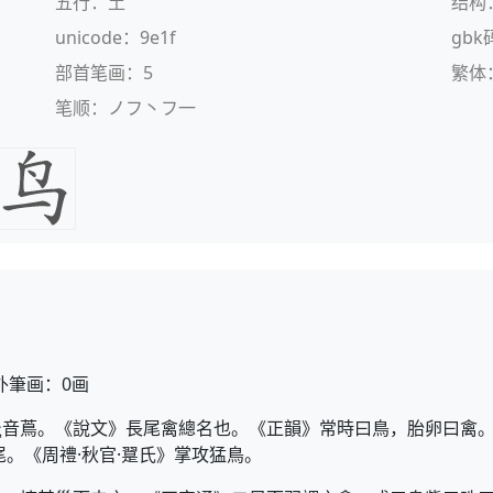
五行：土
结构
unicode：9e1f
gbk
部首笔画：5
繁体
笔顺：ノフ丶フ一
外筆画：0画
音蔦。《說文》長尾禽總名也。《正韻》常時曰鳥，胎卵曰禽。
。《周禮·秋官·翨氏》掌攻猛鳥。