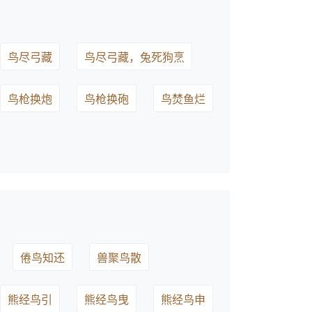
鸟尽弓藏
鸟尽弓藏，兔死狗烹
鸟枪换炮
鸟枪换砲
鸟焚鱼烂
倦鸟知还
兽聚鸟散
熊经鸟引
熊经鸟曳
熊经鸟申