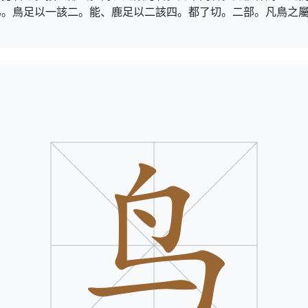
匕。鳥足以一該二。能、鹿足以二該四。都了切。二部。凡鳥之