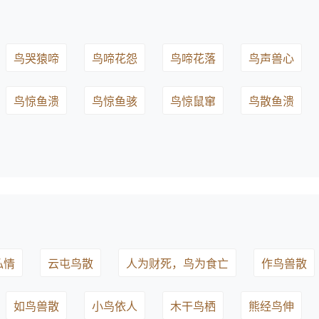
鸟哭猿啼
鸟啼花怨
鸟啼花落
鸟声兽心
鸟惊鱼溃
鸟惊鱼骇
鸟惊鼠窜
鸟散鱼溃
私情
云屯鸟散
人为财死，鸟为食亡
作鸟兽散
如鸟兽散
小鸟依人
木干鸟栖
熊经鸟伸