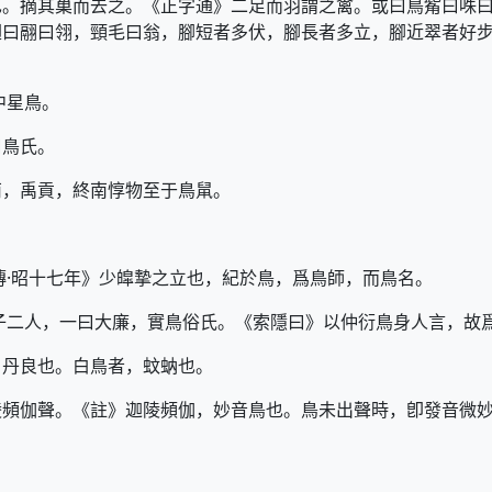
也。摘其巢而去之。《正字通》二足而羽謂之禽。或曰鳥觜曰咮
曰翮曰翎，頸毛曰翁，腳短者多伏，腳長者多立，腳近翠者好步
中星鳥。
曰鳥氏。
南，禹貢，終南惇物至于鳥䑕。
傳·昭十七年》少皡摯之立也，紀於鳥，爲鳥師，而鳥名。
子二人，一曰大廉，實鳥俗氏。《索隱曰》以仲衍鳥身人言，故
，丹良也。白鳥者，蚊蚋也。
陵頻伽聲。《註》迦陵頻伽，妙音鳥也。鳥未出聲時，卽發音微