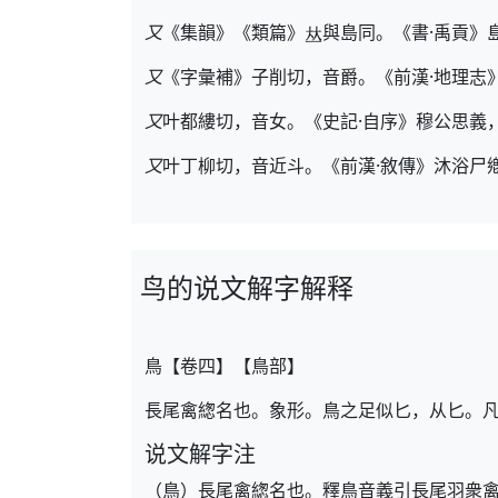
又
《集韻》《類篇》
與島同。《書·禹貢》
又
《字彙補》子削切，音爵。《前漢·地理志
又
叶都縷切，音女。《史記·自序》穆公思義
又
叶丁柳切，音近斗。《前漢·敘傳》沐浴尸
鸟的说文解字解释
鳥【卷四】【鳥部】
長尾禽緫名也。象形。鳥之足似匕，从匕。
说文解字注
（鳥）長尾禽緫名也。釋鳥音義引長尾羽衆