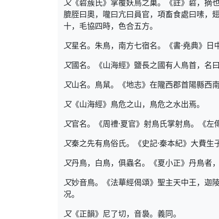
又
《硩蔟氏》掌覆妖鳥之巢。《註》硩，摘
膍胵曰奧，嚨曰亢曰員官，項畜食處曰嗉，翅
十，毛協四時，色合五方。
又
星名。朱鳥，南方七宿名。《書·堯典》日
又
國名。《山海經》鹽長之國有人鳥首，名
又
山名。鳥䑕。《地志》在隴西郡首陽縣西
又
《山海經》鳥危之山，鳥危之水出焉。
又
官名。《周禮·夏官》射鳥氏掌射鳥。《左
又
秦之先有鳥俗氏。《史記·秦本紀》大費生
又
丹鳥，白鳥，俱蟲名。《夏小正》丹鳥者
又
妙音鳥。《法華經偈頌》聖主天中王，迦
况。
又
《正韻》尼了切，音裊。義同。