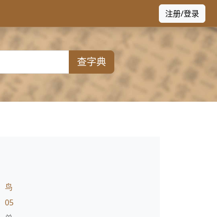
注册/登录
查字典
：
鸟
：
05