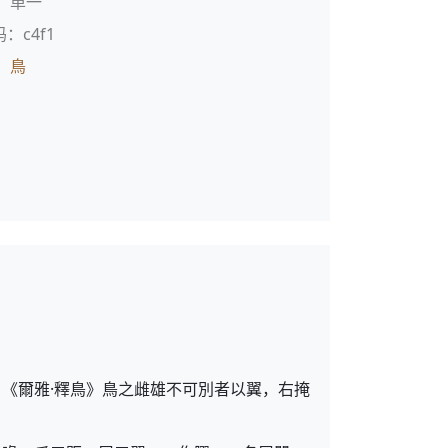
：单一
码：c4f1
：
鳥
《爾雅·釋鳥》鳥之雌雄不可別者以翼，右掩