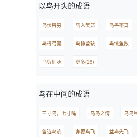
以鸟开头的成语
鸟伏兽穷
鸟入樊笼
鸟兽率舞
鸟得弓藏
鸟惊兽骇
鸟惊鱼散
鸟穷则啄
更多(28)
鸟在中间的成语
三寸鸟，七寸嘴
乌鸟之情
乌鸟
兽迒鸟迹
卵覆鸟飞
坌鸟先飞