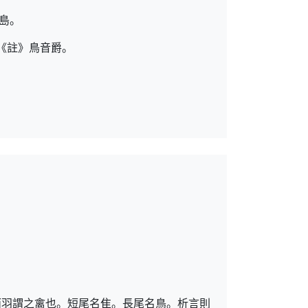
島。
《註》鳥音爵。
而羽謂之禽也。短尾名隹。長尾名鳥。析言則