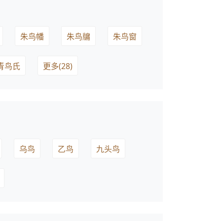
朱鸟幡
朱鸟牖
朱鸟窗
青鸟氏
更多(28)
乌鸟
乙鸟
九头鸟