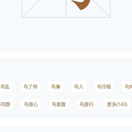
鸟乱
鸟了帅
鸟事
鸟人
鸟仔粄
鸟
与同群
鸟兽心
鸟兽散
鸟兽行
更多(143)