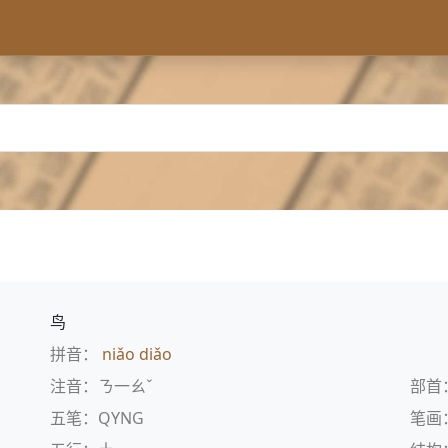
鸟
拼音：
niǎo
diǎo
注音：ㄋ一ㄠˇ
部首
五笔：QYNG
笔画