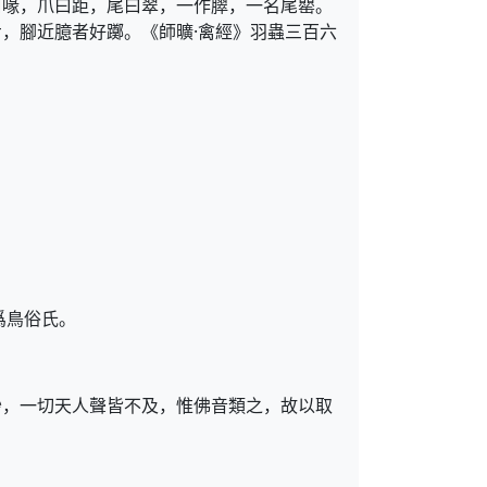
曰喙，爪曰距，尾曰翠，一作臎，一名尾罌。
，腳近臆者好躑。《師曠·禽經》羽蟲三百六
爲鳥俗氏。
妙，一切天人聲皆不及，惟佛音類之，故以取