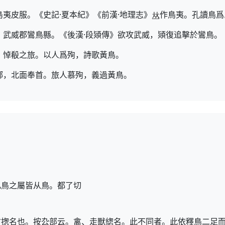
島夷皮服。《史記·夏本紀》《前漢·地理志》
作鳥夷。孔讀鳥爲
》武威郡鸞鳥縣。《後漢·段熲傳》欲攻武威，熲復追擊於鸞鳥。
，悼殽之旅。以人爲殉，詩歌黃鳥。
鄕，北面奉首。旅人慕殉，義過黃鳥。
凡鳥之屬皆从鳥。都了切
禽揔名也。按厹部云。禽、走獸緫名。此不同者。此依釋鳥二足