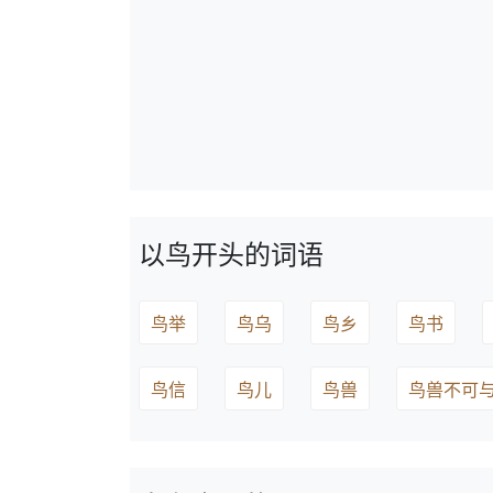
以鸟开头的词语
鸟举
鸟乌
鸟乡
鸟书
鸟信
鸟儿
鸟兽
鸟兽不可