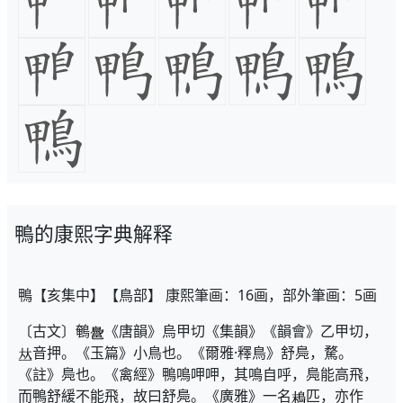
鴨的康熙字典解释
鴨【亥集中】【鳥部】 康熙筆画：16画，部外筆画：5画
〔古文〕鵪
《唐韻》烏甲切《集韻》《韻會》乙甲切，
音押。《玉篇》小鳥也。《爾雅·釋鳥》舒鳧，騖。
《註》鳧也。《禽經》鴨鳴呷呷，其鳴自呼，鳧能高飛，
而鴨舒緩不能飛，故曰舒鳧。《廣雅》一名
匹，亦作