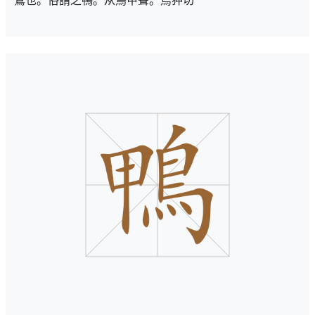
鶩也。俗謂之鴨。从鳥甲聲。烏狎切