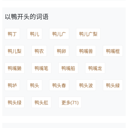
以鴨开头的词语
鸭丁
鸭儿
鸭儿广
鸭儿广梨
鸭儿梨
鸭农
鸭卵
鸭嘴兽
鸭嘴棍
鸭嘴獭
鸭嘴笔
鸭嘴船
鸭嘴龙
鸭垆
鸭头
鸭头春
鸭头波
鸭头緑
鸭头绿
鸭头舡
更多(71)