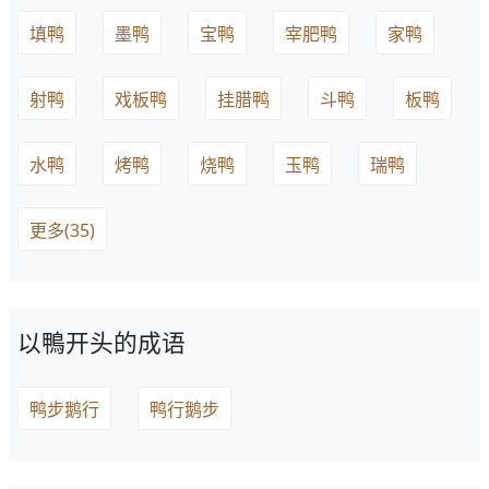
填鸭
墨鸭
宝鸭
宰肥鸭
家鸭
射鸭
戏板鸭
挂腊鸭
斗鸭
板鸭
水鸭
烤鸭
烧鸭
玉鸭
瑞鸭
更多(35)
以鴨开头的成语
鸭步鹅行
鸭行鹅步