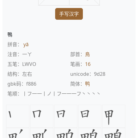
手写汉字
鴨
拼音：
yā
注音：一ㄚ
部首：
鳥
五笔：LWVO
笔画：
16
结构：左右
unicode：9d28
gbk码：f886
简体：
鸭
笔顺：丨フ一一丨ノ丨フ一一一フ丶丶丶丶