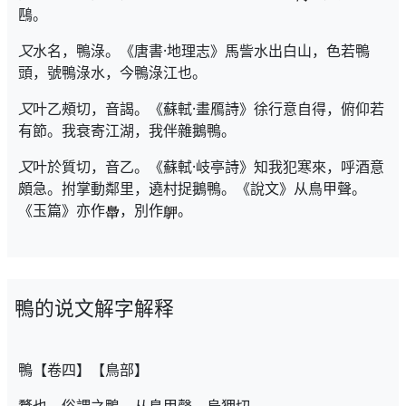
鴄。
又
水名，鴨淥。《唐書·地理志》馬訾水出白山，色若鴨
頭，號鴨淥水，今鴨淥江也。
又
叶乙頰切，音謁。《蘇軾·畫鴈詩》徐行意自得，俯仰若
有節。我衰寄江湖，我伴雜鵝鴨。
又
叶於質切，音乙。《蘇軾·岐亭詩》知我犯寒來，呼酒意
頗急。拊掌動鄰里，遶村捉鵝鴨。《說文》从鳥甲聲。
《玉篇》亦作
，別作
。
鴨的说文解字解释
鴨【卷四】【鳥部】