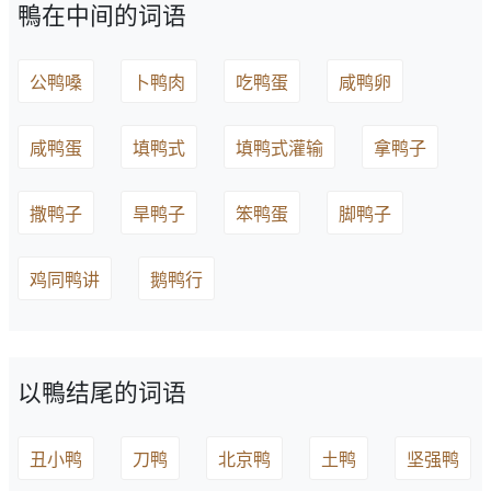
鴨在中间的词语
公鸭嗓
卜鸭肉
吃鸭蛋
咸鸭卵
咸鸭蛋
填鸭式
填鸭式灌输
拿鸭子
撒鸭子
旱鸭子
笨鸭蛋
脚鸭子
鸡同鸭讲
鹅鸭行
以鴨结尾的词语
丑小鸭
刀鸭
北京鸭
土鸭
坚强鸭