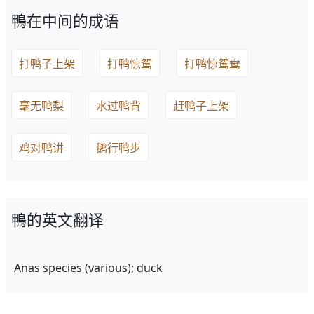
鴨在中间的成语
打鸭子上架
打鸭惊鸳
打鸭惊鸳鸯
毫无鸭梨
水过鸭背
赶鸭子上架
鸡对鸭讲
鹅行鸭步
鴨的英文翻译
Anas species (various); duck