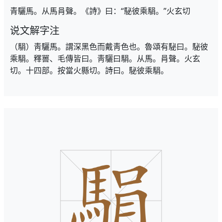
青驪馬。从馬肙聲。《詩》曰：“駜彼乘駽。”火玄切
说文解字注
（駽）靑驪馬。謂深黑色而戴靑色也。魯頌有駜曰。駜彼
乘駽。釋嘼、毛傳皆曰。靑驪曰駽。从馬。肙聲。火玄
切。十四部。按當火縣切。詩曰。駜彼乘駽。