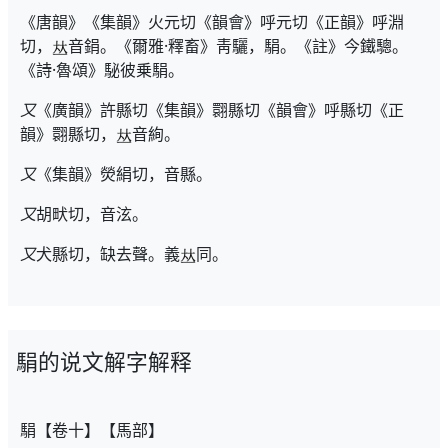
《唐韻》《集韻》火元切《韻會》呼元切《正韻》呼淵
切，
音鋗。《爾雅·釋畜》靑驪，駽。《註》今鐵驄。
《詩·魯頌》駜彼乗駽。
又
《廣韻》許縣切《集韻》翾縣切《韻會》呼縣切《正
韻》翾縣切，
音絢。
又
《集韻》熒絹切，音縣。
又
胡畎切，音泫。
又
犬縣切，缺去聲。義
同。
駽的说文解字解释
駽【卷十】【馬部】