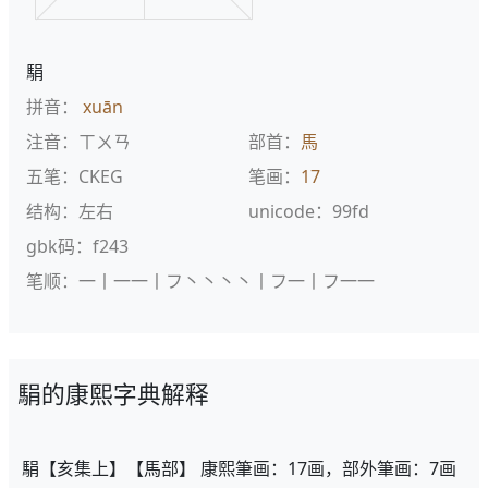
駽
拼音：
xuān
注音：ㄒㄨㄢ
部首：
馬
五笔：CKEG
笔画：
17
结构：左右
unicode：99fd
gbk码：f243
笔顺：一丨一一丨フ丶丶丶丶丨フ一丨フ一一
駽的康熙字典解释
駽【亥集上】【馬部】 康熙筆画：17画，部外筆画：7画