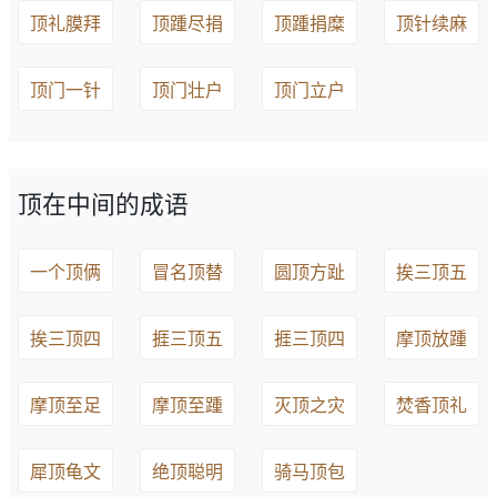
顶礼膜拜
顶踵尽捐
顶踵捐糜
顶针续麻
顶门一针
顶门壮户
顶门立户
顶在中间的成语
一个顶俩
冒名顶替
圆顶方趾
挨三顶五
挨三顶四
捱三顶五
捱三顶四
摩顶放踵
摩顶至足
摩顶至踵
灭顶之灾
焚香顶礼
犀顶龟文
绝顶聪明
骑马顶包