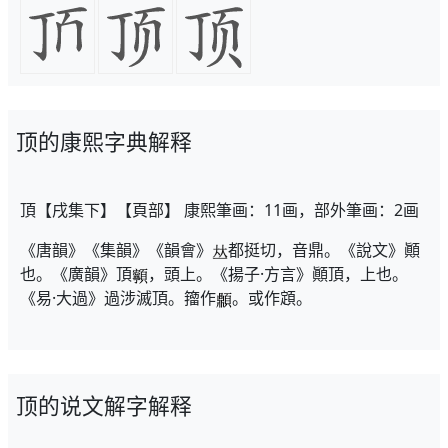
顶的康熙字典解释
頂【戌集下】【頁部】 康熙筆画：11画，部外筆画：2画
《唐韻》《集韻》《韻會》
都挺切，音鼎。《說文》顚
也。《廣韻》頂
，頭上。《揚子·方言》顚頂，上也。
《易·大過》過涉滅頂。籀作
。或作顁。
顶的说文解字解释