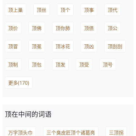
顶上巢
顶丝
顶个
顶事
顶代
顶价
顶佛
顶你肺
顶债
顶公
顶冒
顶冕
顶冰花
顶凶
顶刮刮
顶制
顶包
顶发
顶受
顶号
更多(170)
顶在中间的词语
万字顶头巾
三个臭皮匠顶个诸葛亮
三顶拐