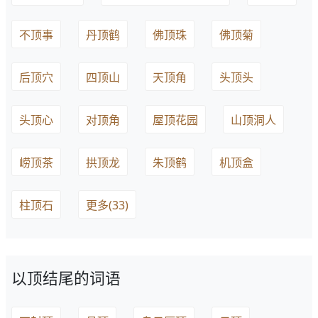
不顶事
丹顶鹤
佛顶珠
佛顶菊
后顶穴
四顶山
天顶角
头顶头
头顶心
对顶角
屋顶花园
山顶洞人
崂顶茶
拱顶龙
朱顶鹤
机顶盒
柱顶石
更多(33)
以顶结尾的词语