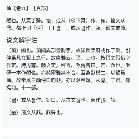
頂【卷九】【頁部】
顚也。从頁丁聲。
，或从〔巛下頁〕作。
，籀文从
鼎。都挺切〖注〗〔丁
〕，或从
作。顁，籀文或體。
说文解字注
（頂）顚也。頂顚異部曡韵字。故顚倒樂府或作丁倒。引
伸爲凡在冣上之偁。故廣雅云。頂、上也。按頂之假借字
作定。詩周南。麟之定。釋言、毛傳皆曰。定、題也。毛
傳一本作顚也。亦與爾雅無不合。葢禽獸横生。以頟爲
頂。故秦風白顚傳曰旳顙。亦以顙釋顚。从
。丁聲。都
挺切。十一部。
（
）或从
作。鈕曰。从古文
也。舊作
。誤。
（
）籒文从鼎。鼎聲也。