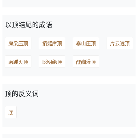
以顶结尾的成语
房梁压顶
捐躯摩顶
泰山压顶
片云遮顶
磨踵灭顶
聪明绝顶
醍醐灌顶
顶的反义词
底