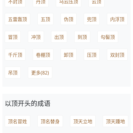
不封顶
丹顶
乌云压顶
云顶
五雷轰顶
五顶
伪顶
兜顶
内浮顶
冒顶
冲顶
出顶
到顶
勾髻顶
千斤顶
卷棚顶
卸顶
压顶
双封顶
吊顶
更多(82)
以顶开头的成语
顶名冒姓
顶名替身
顶天立地
顶天踵地