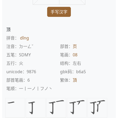
手写汉字
顶
拼音：
dǐng
注音：ㄉ一ㄥˇ
部首：
页
五笔：SDMY
笔画：
08
五行：火
结构：左右
unicode：9876
gbk码：b6a5
部首笔画：6
繁体：
頂
笔顺：一丨一ノ丨フノ丶