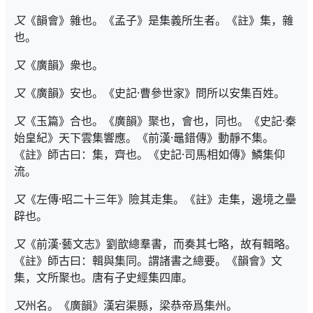
又
《韻會》雜也。《孟子》是集義所生者。《註》集，雜
也。
又
《廣韻》衆也。
又
《廣韻》安也。《史記·曹參世家》問所以安集百姓。
又
《玉篇》合也。《廣韻》聚也，會也，同也。《史記·秦
始皇紀》天下雲集響應。《前漢·鼂錯傳》動靜不集。
《註》師古曰：集，齊也。《史記·司馬相如傳》鱗集仰
流。
又
《左傳·昭二十三年》險其走集。《註》走集，邊境之壘
辟也。
又
《前漢·藝文志》劉歆總羣書，而奏其七略，故有輯略。
《註》師古曰：輯與集同。謂諸書之總要。《韻會》文
集，文所聚也。唐有子史經集四庫。
又
州名。《廣韻》漢宕渠縣，梁恭帝爲集州。