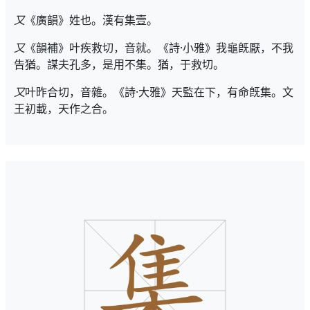
又
《廣韻》姓也。漢有集壹。
又
《韻補》叶疾救切，音就。《詩·小雅》我龜旣厭，不我
告猶。謀夫孔多，是用不集。猶，于救切。
又
叶昨合切，音雜。《詩·大雅》天監在下，有命旣集。文
王初載，天作之合。