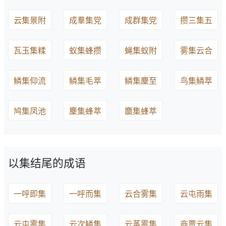
云集景附
成羣集党
成群集党
攒三集五
瓦玉集糅
蚁集蜂攒
蝇集蚁附
雾集云合
鳞集仰流
鳞集毛萃
鳞集麇至
鸟集鳞萃
鸠集凤池
麇集蜂萃
麕集蜂萃
以集结尾的成语
一呼即集
一呼而集
云合雾集
云屯雨集
云屯雾集
云次鳞集
云蒸雾集
商贾云集