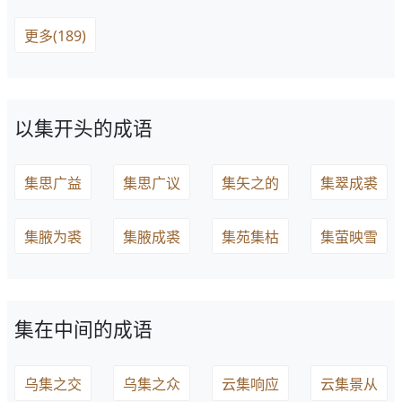
更多(189)
以集开头的成语
集思广益
集思广议
集矢之的
集翠成裘
集腋为裘
集腋成裘
集苑集枯
集萤映雪
集在中间的成语
乌集之交
乌集之众
云集响应
云集景从