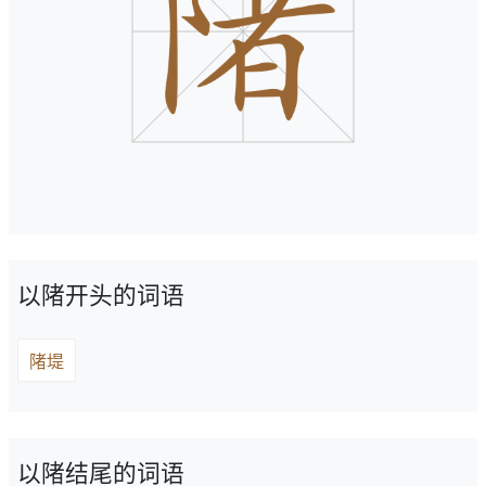
以陼开头的词语
陼堤
以陼结尾的词语