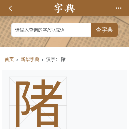
查字典
首页
新华字典
汉字： 陼
陼