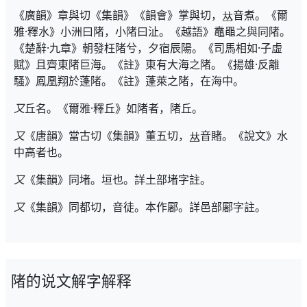
《廣韻》章與切《集韻》《韻會》掌與切，
音煮。《爾
雅·釋水》小洲曰陼，小陼曰沚。《越語》鼁黽之與同陼。
《楚辭·九章》朝發枉陼兮，夕宿辰陽。《司馬相如·子虛
賦》且齊東陼巨海。《註》東有大海之陼。《揚雄·反離
騷》鳳凰翔於蓬陼。《註》蓬萊之陼，在海中。
又
丘名。《爾雅·釋丘》如陼者，陼丘。
又
《唐韻》當古切《集韻》董五切，
音賭。《說文》水
中高者也。
又
《集韻》同堵。垣也。詳土部堵字註。
又
《集韻》同都切，音徒。本作䣝。詳邑部䣝字註。
陼的说文解字解释