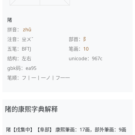
陼
拼音：
zhǔ
注音：ㄓㄨˇ
部首：
阝
五笔：BFTJ
笔画：
10
结构：左右
unicode：967c
gbk码：ea95
笔顺：フ丨一丨一ノ丨フ一一
陼的康熙字典解释
陼【戌集中】【阜部】 康熙筆画：17画，部外筆画：9画