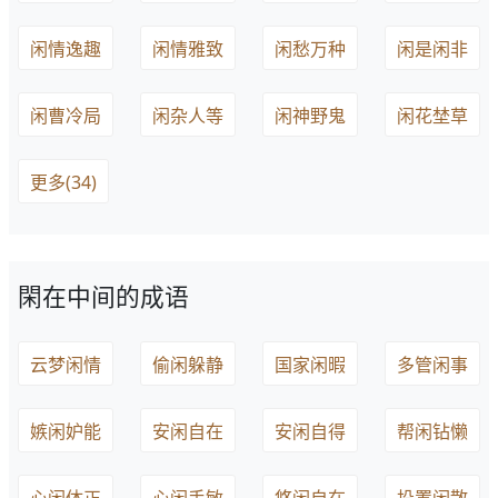
闲情逸趣
闲情雅致
闲愁万种
闲是闲非
闲曹冷局
闲杂人等
闲神野鬼
闲花埜草
更多(34)
閑在中间的成语
云梦闲情
偷闲躲静
国家闲暇
多管闲事
嫉闲妒能
安闲自在
安闲自得
帮闲钻懒