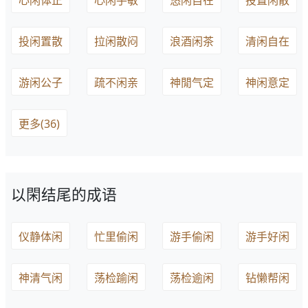
心闲体正
心闲手敏
悠闲自在
投置闲散
投闲置散
拉闲散闷
浪酒闲茶
清闲自在
游闲公子
疏不闲亲
神閒气定
神闲意定
更多(36)
以閑结尾的成语
仪静体闲
忙里偷闲
游手偷闲
游手好闲
神清气闲
荡检踰闲
荡检逾闲
钻懒帮闲