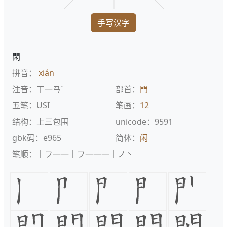
手写汉字
閑
拼音：
xián
注音：ㄒ一ㄢˊ
部首：
門
五笔：USI
笔画：
12
结构：上三包围
unicode：9591
gbk码：e965
简体：
闲
笔顺：丨フ一一丨フ一一一丨ノ丶