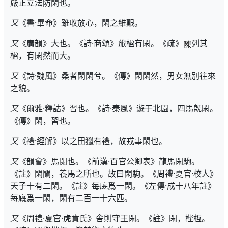
嚴正立法防閑也。
又
《書·畢命》雖收放心，閑之維艱。
又
《廣韻》大也。《詩·商頌》旅楹有閑。《疏》
列其
楹，有閑然而大。
又
《詩·魏風》桑者閑閑兮。《傳》閑閑然，男女無別往來
之貌。
又
《爾雅·釋詁》習也。《詩·秦風》遊于北園，四馬旣閑。
《傳》閑，習也。
又
《禮·經解》以之田獵有禮，故戎事閑也。
又
《韻會》馬闌也。《前漢·百官公卿表》龍馬閑駒。
《註》閑闌，養馬之所也。故曰閑駒。《周禮·夏官·校人》
天子十有二閑。《註》每廐爲一閑。《左傳·成十八年註》
每廐爲一閑，閑有二百一十六匹。
又
《周禮·夏官·虎賁氏》舎則守王閑。《註》閑，梐枑。