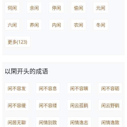
伺闲
余闲
停闲
偷闲
元闲
六闲
养闲
内闲
农闲
冬闲
更多(123)
以閑开头的成语
闲不容发
闲不容息
闲不容瞚
闲不容砺
闲不容缓
闲不容缕
闲云孤鹤
闲云野鹤
闲居无聊
闲情别致
闲情逸志
闲情逸致