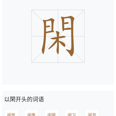
以閑开头的词语
闲世
闲串
闲丽
闲习
闲书