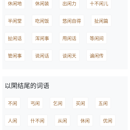
休闲地
休闲装
出闲力
十不闲儿
半闲堂
吃闲饭
悠闲自得
扯闲篇
扯闲话
浑闲事
甩闲话
等闲间
管闲事
说闲话
谈闲天
谝闲传
以閑结尾的词语
不闲
丐闲
乞闲
买闲
五闲
人闲
什不闲
从闲
休闲
优闲