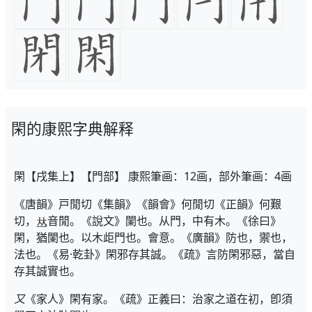
閑的康熙字典解释
閑【戌集上】【門部】 康熙筆画：12画，部外筆画：4画
《唐韻》戸閒切《集韻》《韻會》何閒切《正韻》何艱
切，
音閒。《說文》闌也。从門，中有木。《徐曰》
閑，猶闌也。以木歫門也。會意。《廣韻》防也，禦也，
法也。《易·乾卦》閑邪存其誠。《疏》言防閑邪惡，當自
存其誠實也。
又
《家人》閑有家。《疏》正義曰：治家之道在初，卽須