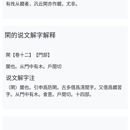
有攺从嫺者，汎云閑亦作嫺，尤非。
閑的说文解字解释
閑【卷十二】【門部】
闌也。从門中有木。戶閒切
说文解字注
（閑）闌也。引申爲防閑。古多借爲淸閒字。又借爲嫻習
字。从門中有木。會意。戶閒切。十四部。