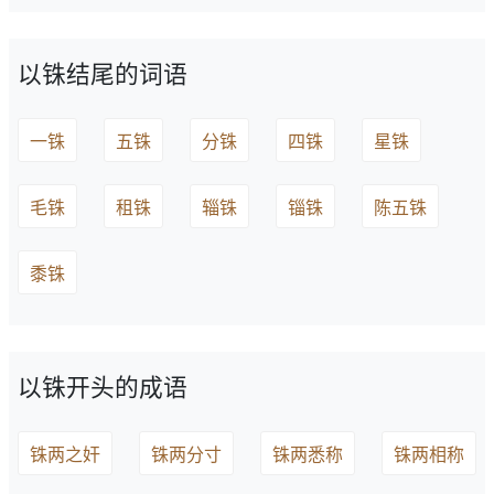
以铢结尾的词语
一铢
五铢
分铢
四铢
星铢
毛铢
租铢
辎铢
锱铢
陈五铢
黍铢
以铢开头的成语
铢两之奸
铢两分寸
铢两悉称
铢两相称