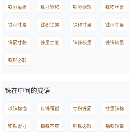
铢分毫析
铢寸累积
铢施两较
铢积丝累
铢积寸累
铢积锱累
铢称寸量
铢穪寸量
铢累寸积
铢量寸度
铢铢校量
铢铢较量
铢锱必较
铢在中间的成语
以铢称镒
以铢程镒
寸积铢累
寸量铢称
积铢累寸
锱铢不爽
锱铢必较
锱铢较量