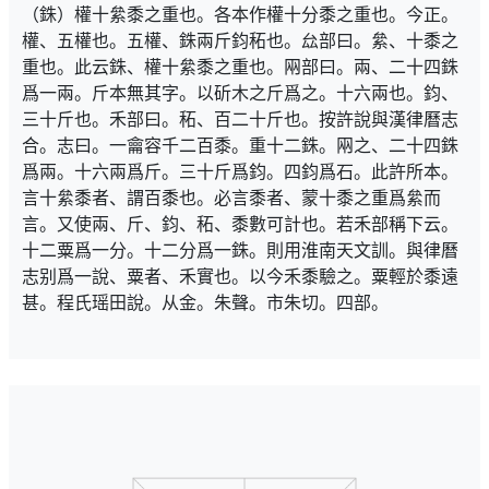
（銖）權十絫黍之重也。各本作權十分黍之重也。今正。
權、五權也。五權、銖兩斤鈞䄷也。厽部曰。絫、十黍之
重也。此云銖、權十絫黍之重也。㒳部曰。兩、二十四銖
爲一兩。斤本無其字。以斫木之斤爲之。十六兩也。鈞、
三十斤也。禾部曰。䄷、百二十斤也。按許說與漢律曆志
合。志曰。一龠容千二百黍。重十二銖。㒳之、二十四銖
爲兩。十六兩爲斤。三十斤爲鈞。四鈞爲石。此許所本。
言十絫黍者、謂百黍也。必言黍者、蒙十黍之重爲絫而
言。又使兩、斤、鈞、䄷、黍數可計也。若禾部稱下云。
十二粟爲一分。十二分爲一銖。則用淮南天文訓。與律曆
志别爲一說、粟者、禾實也。以今禾黍驗之。粟輕於黍遠
甚。程氏瑶田說。从金。朱聲。市朱切。四部。