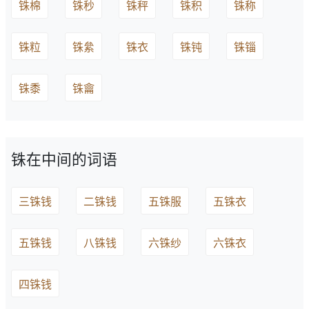
铢棉
铢秒
铢秤
铢积
铢称
铢粒
铢絫
铢衣
铢钝
铢锱
铢黍
铢龠
铢在中间的词语
三铢钱
二铢钱
五铢服
五铢衣
五铢钱
八铢钱
六铢纱
六铢衣
四铢钱