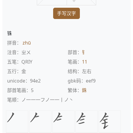
手写汉字
铢
拼音：
zhū
注音：ㄓㄨ
部首：
钅
五笔：QRIY
笔画：
11
五行：金
结构：左右
unicode：94e2
gbk码：eef9
部首笔画：5
繁体：
銖
笔顺：ノ一一一フノ一一丨ノ丶