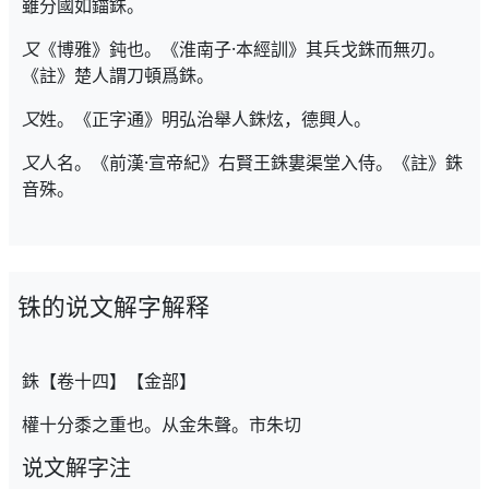
雖分國如鍿銖。
又
《博雅》鈍也。《淮南子·本經訓》其兵戈銖而無刃。
《註》楚人謂刀頓爲銖。
又
姓。《正字通》明弘治舉人銖炫，德興人。
又
人名。《前漢·宣帝紀》右賢王銖婁渠堂入侍。《註》銖
音殊。
铢的说文解字解释
銖【卷十四】【金部】
權十分黍之重也。从金朱聲。市朱切
说文解字注