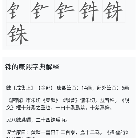
铢的康熙字典解释
銖【戌集上】【金部】 康熙筆画：14画，部外筆画：6画
《唐韻》市朱切《集韻》《韻會》慵朱切，
音殊。《說
文》權十分黍之重也。一曰十黍爲絫，十絫爲銖。
又
八銖爲鍿，二十四銖爲兩。
又
孟康曰：黃鍾一龠容千二百黍，爲十二銖。《禮·儒行》