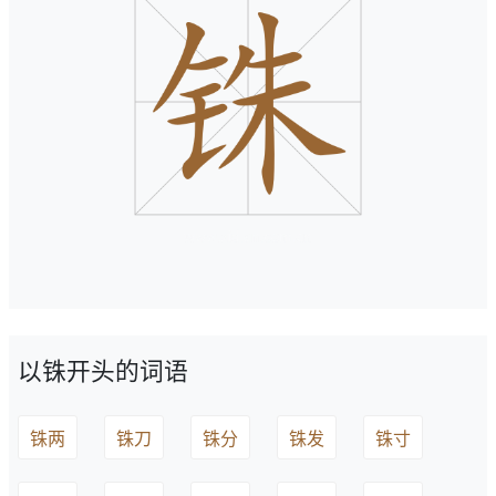
以铢开头的词语
铢两
铢刀
铢分
铢发
铢寸