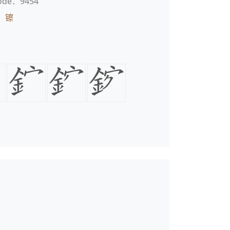
ode：9454
：
镲
丶