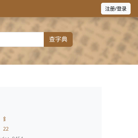
注册/登录
查字典
：
釒
：
22