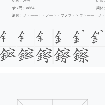
结构：左右
unic
gbk码：e864
简体
笔顺：ノ丶一一丨丶ノ一丶丶フノフ丶丶フ丶一一丨ノ