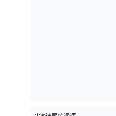
以鑔结尾的词语