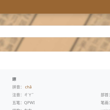
鑔
拼音：
chǎ
注音：ㄔㄚˇ
部首
五笔：QPWI
笔画