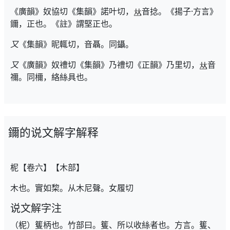
《廣韻》奴協切《集韻》諾叶切，
音捻。《揚子·方言》
鑈，正也。《註》謂堅正也。
又
《集韻》昵輒切，音聶。同鑷。
又
《廣韻》奴禮切《集韻》乃禮切《正韻》乃里切，
音
禰。同檷，絡絲具也。
鑈的说文解字解释
柅【卷六】【木部】
木也。實如棃。从木尼聲。女履切
说文解字注
（柅）篗柄也。竹部曰。篗、所以收絲者也。方言。篗、