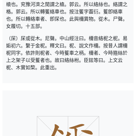
榬也。兖豫河濟之閒謂之榬。郭云。所以絡絲也。絡謂之
格。郭云。所以轉篗絡車也。按注篗字葢衍。篗卽絡車
也。所以轉絡車者、卽杘也。此與檷異物。從木。尸聲。
女履切。十五部。
（杘）杘或從木。尼聲。中山經注曰。檷音絡柅之柅。易
姤初六。繫于金柅。釋文曰。柅、說文作檷。按昔人謂檷
柅同字。依許則柅者、今時篗車之柄。檷者、今時箍絲於
上之架子以受篗者也。故曰絡絲柎。臣鉉等曰。上文云
柅、木實如棃。此重出。