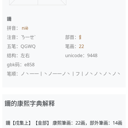
鑈
拼音：
niè
注音：ㄋ一ㄝˋ
部首：
釒
五笔：QGWQ
笔画：
22
结构：左右
unicode：9448
gbk码：e858
笔顺：ノ丶一一丨丶ノ一一ノ丶丨フ丨ノ丶ノ丶ノ丶ノ丶
鑈的康熙字典解释
鑈【戌集上】【金部】 康熙筆画：22画，部外筆画：14画