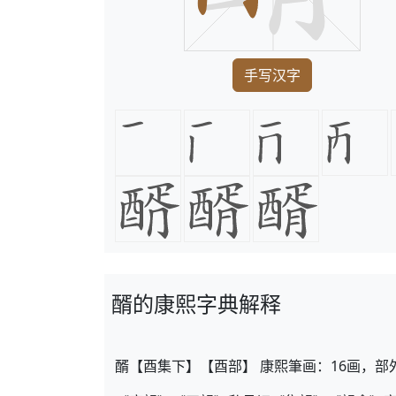
手写汉字
醑的康熙字典解释
醑【酉集下】【酉部】 康熙筆画：16画，部