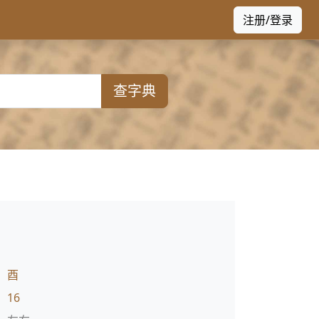
注册/登录
查字典
：
酉
：
16