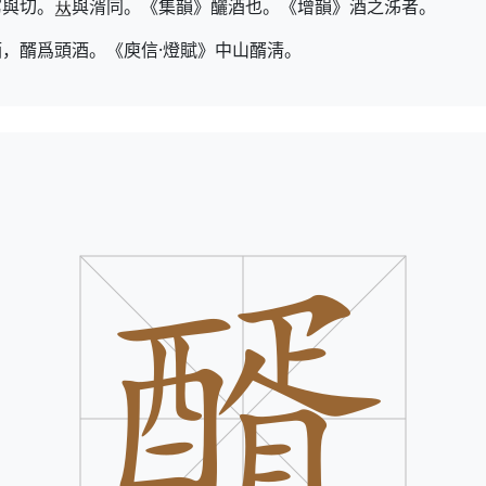
寫與切。
與湑同。《集韻》釃酒也。《增韻》酒之泲者。
，醑爲頭酒。《庾信·燈賦》中山醑淸。