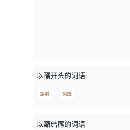
以醑开头的词语
醑剂
醑觥
以醑结尾的词语