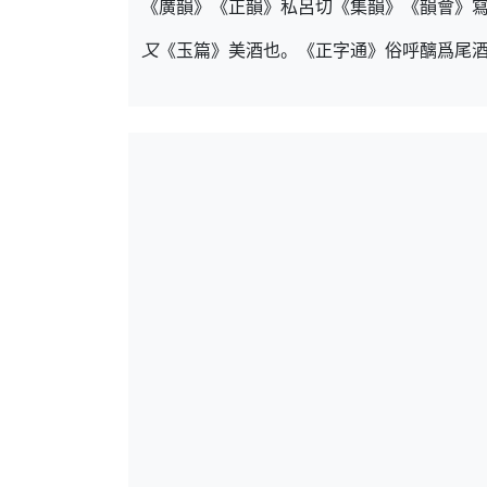
《廣韻》《正韻》私呂切《集韻》《韻會》
又
《玉篇》美酒也。《正字通》俗呼醨爲尾酒