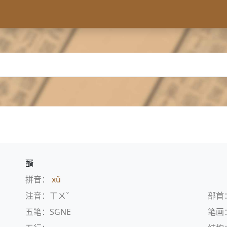
醑
拼音：
xǔ
注音：ㄒㄨˇ
部首
五笔：SGNE
笔画