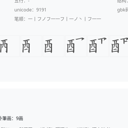
五行：-
结构
unicode：9191
gbk
笔顺：一丨フノフ一一フ丨一ノ丶丨フ一一
外筆画：9画