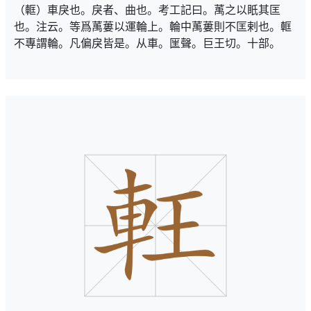
（軭）車戾也。戾者、曲也。考工記曰。萭之以眂其匡
也。注云。等爲萭蔞以運輪上。輪中萭蔞則不匡剌也。軭
不專謂輪。凡偏戾皆是。从車。匩聲。巨王切。十部。