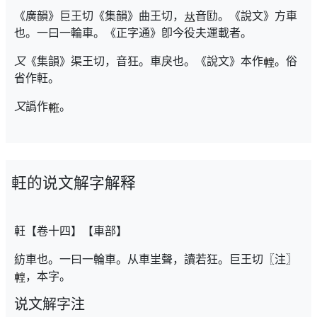
《廣韻》巨王切《集韻》曲王切，
音劻。《說文》方車
也。一曰一輪車。《正字通》卽今役夫運載者。
又
《集韻》渠王切，音狂。車戾也。《說文》本作
。俗
省作軖。
又
譌作
。
軖的说文解字解释
軖【卷十四】【車部】
紡車也。一曰一輪車。从車㞷聲，讀若狂。巨王切〖注〗
，本字。
说文解字注