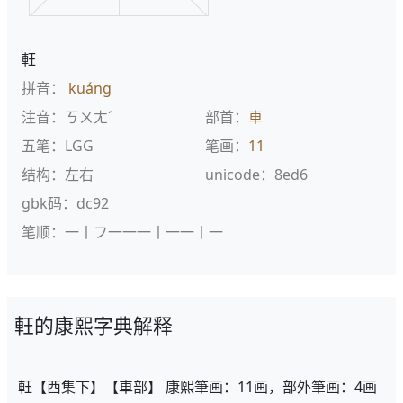
軖
拼音：
kuáng
注音：ㄎㄨㄤˊ
部首：
車
五笔：LGG
笔画：
11
结构：左右
unicode：8ed6
gbk码：dc92
笔顺：一丨フ一一一丨一一丨一
軖的康熙字典解释
軖【酉集下】【車部】 康熙筆画：11画，部外筆画：4画