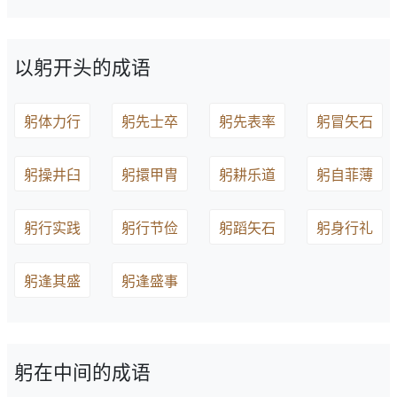
以躬开头的成语
躬体力行
躬先士卒
躬先表率
躬冒矢石
躬操井臼
躬擐甲胄
躬耕乐道
躬自菲薄
躬行实践
躬行节俭
躬蹈矢石
躬身行礼
躬逢其盛
躬逢盛事
躬在中间的成语