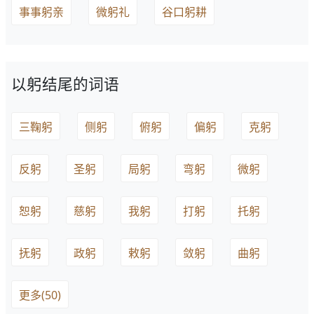
事事躬亲
微躬礼
谷口躬耕
以躬结尾的词语
三鞠躬
侧躬
俯躬
偏躬
克躬
反躬
圣躬
局躬
弯躬
微躬
恕躬
慈躬
我躬
打躬
托躬
抚躬
政躬
敕躬
敛躬
曲躬
更多(50)