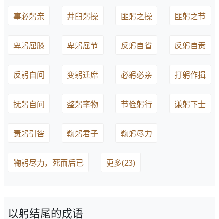
事必躬亲
井臼躬操
匪躬之操
匪躬之节
卑躬屈膝
卑躬屈节
反躬自省
反躬自责
反躬自问
变躬迁席
必躬必亲
打躬作揖
抚躬自问
整躬率物
节俭躬行
谦躬下士
责躬引咎
鞠躬君子
鞠躬尽力
鞠躬尽力，死而后已
更多(23)
以躬结尾的成语