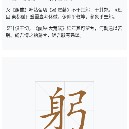
又
《韻補》叶姑弘切《易·震卦》不于其躬，于其鄰。《班
固·東都賦》登靈臺考休徵，俯仰乎乾坤，參象乎聖躬。
又
叶俱王切。《
琳·大荒賦》延年其可留兮，何勤遠以苦
躬。紛吾情之駘蕩兮，嗟吾願有弗遑。