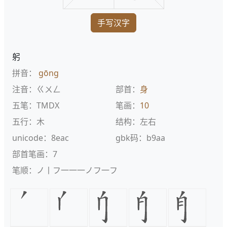
手写汉字
躬
拼音：
gōng
注音：ㄍㄨㄥ
部首：
身
五笔：TMDX
笔画：
10
五行：木
结构：左右
unicode：8eac
gbk码：b9aa
部首笔画：7
笔顺：ノ丨フ一一一ノフ一フ