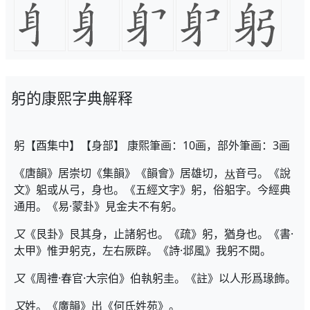
躬的康熙字典解释
躬【酉集中】【身部】 康熙筆画：10画，部外筆画：3画
《唐韻》居崇切《集韻》《韻會》居雄切，
音弓。《說
文》躳或从弓，身也。《五經文字》躬，俗躳字。今經典
通用。《易·蒙卦》見金夫不有躬。
又
《艮卦》艮其身，止諸躬也。《疏》躬，猶身也。《書·
太甲》惟尹躬克，左右厥辟。《詩·邶風》我躬不閱。
又
《周禮·春官·大宗伯》伯執躬圭。《註》以人形爲瑑飾。
又
姓。《廣韻》出《何氏姓苑》。