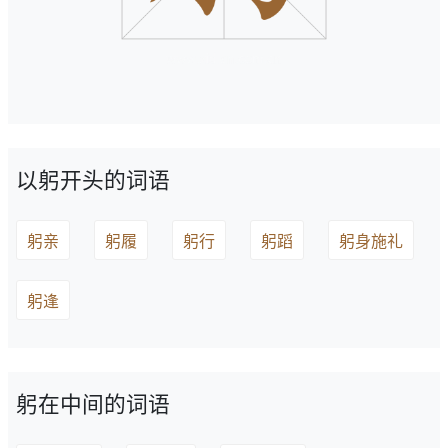
以躬开头的词语
躬亲
躬履
躬行
躬蹈
躬身施礼
躬逢
躬在中间的词语