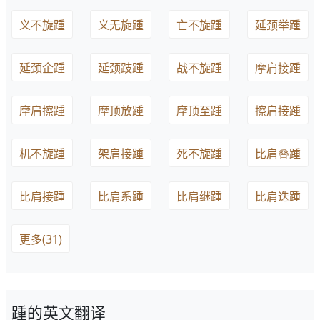
义不旋踵
义无旋踵
亡不旋踵
延颈举踵
延颈企踵
延颈跂踵
战不旋踵
摩肩接踵
摩肩擦踵
摩顶放踵
摩顶至踵
擦肩接踵
机不旋踵
架肩接踵
死不旋踵
比肩叠踵
比肩接踵
比肩系踵
比肩继踵
比肩迭踵
更多(31)
踵的英文翻译