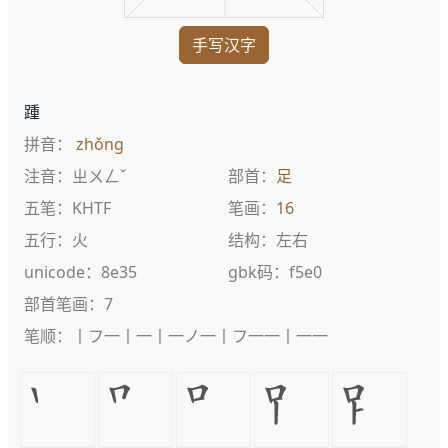
手写汉字
踵
拼音：
zhǒng
注音：ㄓㄨㄥˇ
部首：
足
五笔：KHTF
笔画：
16
五行：火
结构：左右
unicode：8e35
gbk码：f5e0
部首笔画：7
笔顺：丨フ一丨一丨一ノ一丨フ一一丨一一