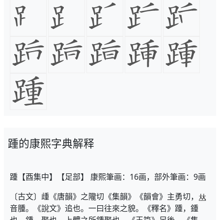
踵的康熙字典解释
踵【酉集中】【足部】 康熙筆画：16画，部外筆画：9画
〔古文〕歱《唐韻》之隴切《集韻》《韻會》主勇切，
音腫。《說文》追也。一曰往來之貌。《釋名》踵，鍾