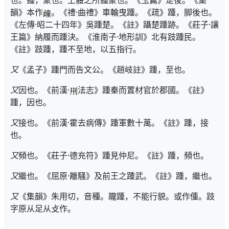
也。鍾，聚也。上體之所鍾聚也。《玉篇》足後。《集
韻》本作
。《禮·曲禮》車輪曳踵。《疏》踵，脚後也。
《左傳·昭二十四年》吳踵楚。《註》躡楚踵跡。《莊子·讓
王篇》納履而踵決。《淮南子·地形訓》北有跂踵民。
《註》跂踵，踵不至地，以五指行。
又
《孟子》踵門而告文公。《趙岐註》踵，至也。
又
因也。《前漢·
法志》踵秦而置材官於郡國。《註》
踵，因也。
又
接也。《前漢·霍去病傳》踵軍數十萬。《註》踵，接
也。
又
頻也。《莊子·德充符》踵見仲尼。《註》踵，頻也。
又
繼也。《屈原·離騷》及前王之踵武。《註》踵，繼也。
又
《集韻》朱用切，音種。躘踵，不能行貌。或作偅。跂
字原从足从攴作。