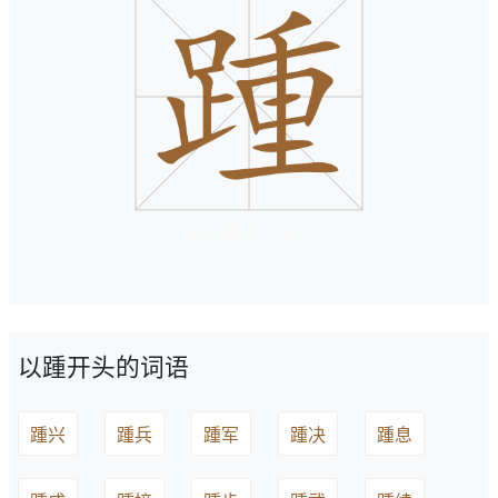
以踵开头的词语
踵兴
踵兵
踵军
踵决
踵息