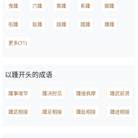
曳踵
穴踵
策踵
系踵
脚踵
衔踵
趾踵
跂踵
踏踵
踵踵
更多(31)
以踵开头的成语
踵事增华
踵决肘见
踵接肩摩
踵武前贤
踵武相接
踵足相接
踵趾相接
踵迹相接