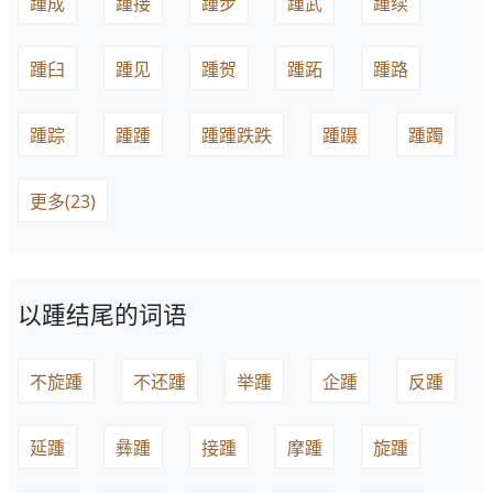
踵成
踵接
踵步
踵武
踵续
踵臼
踵见
踵贺
踵跖
踵路
踵踪
踵踵
踵踵跌跌
踵蹑
踵躅
更多(23)
以踵结尾的词语
不旋踵
不还踵
举踵
企踵
反踵
延踵
彝踵
接踵
摩踵
旋踵