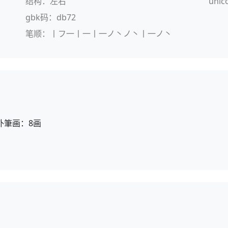
结构：左右
unic
gbk码：db72
笔顺：丨フ一丨一丨一ノ丶ノ丶丨一ノ丶
外筆画：8画