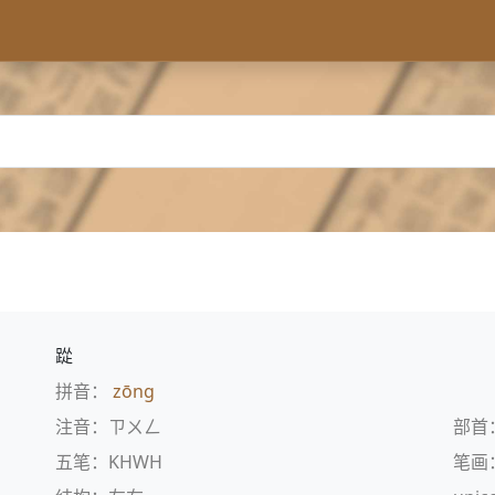
踨
拼音：
zōng
注音：ㄗㄨㄥ
部首
五笔：KHWH
笔画