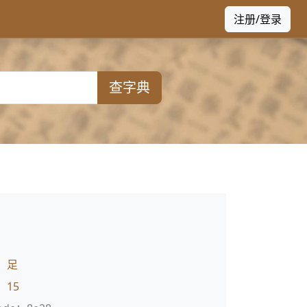
注册/登录
查字典
：
足
：
15