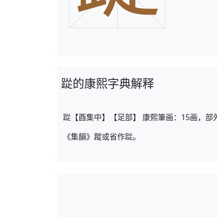
踨的康熙字典解释
踨【酉集中】【足部】 康熙筆画：15画，部
《集韻》蹤或省作踨。