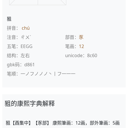
豠
拼音：
chú
注音：ㄔㄨˊ
部首：
豕
五笔：EEGG
笔画：
12
结构：左右
unicode：8c60
gbk码：d861
笔顺：一ノフノノノ丶丨フ一一一
豠的康熙字典解释
豠【酉集中】【豕部】 康熙筆画：12画，部外筆画：5画