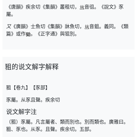
《唐韻》疾余切《集韻》叢租切，
音徂。《說文》豕
屬。
又
《廣韻》士魚切《集韻》牀魚切，
音鉏。義同。《類
篇》或作
。《正字通》與狙別。
豠的说文解字解释
豠【卷九】【豕部】
豕屬。从豕且聲。疾余切
说文解字注
（豠）豕屬。凡言屬者、類而別也。別而類也。廣雅曰。
豠、豕也。从豕。且聲。疾余切。五部。