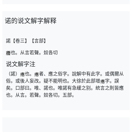
诺的说文解字解释
諾【卷三】【言部】
也。从言若聲。奴各切
说文解字注
（諾）
也。
者、應之俗字。說解中有此字。或偶爾从
俗。或後人妄改。疑不能明也。大徐於此部增
字。誤
矣。口部曰。唯、諾也。唯諾有急緩之别。統言之則皆應
也。从言。若聲。奴各切。五部。