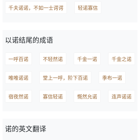
千夫诺诺，不如一士谔谔
轻诺寡信
以诺结尾的成语
一呼百诺
不轻然诺
千金一诺
千金之诺
唯唯诺诺
堂上一呼，阶下百诺
季布一诺
宿夜然诺
寡信轻诺
慨然允诺
连声诺诺
诺的英文翻译