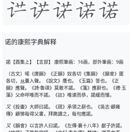
诺的康熙字典解释
諾【酉集上】【言部】 康熙筆画：16画，部外筆画：9画
〔古文〕喏《唐韻》《正韻》奴各切《集韻》《韻會》匿
各切，
囊入聲。《說文》譍也。《玉篇》答也。《正
韻》應聲。《詩·魯頌》莫敢不諾。《箋》應辭也。《禮·玉
藻》父命呼唯而不諾。《註》唯速而恭，諾緩而慢。
又
《投壷》大師曰諾。《疏》承領之辭也。《吳志·顧雍
傳》顧悌每得父書，拜跪讀之，每句應諾。
又
《韻會》以言許人曰諾。《左傳·襄十八年》獻子許諾。