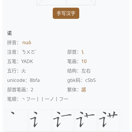
手写汉字
诺
拼音：
nuò
注音：ㄋㄨㄛˋ
部首：
讠
五笔：YADK
笔画：
10
五行：火
结构：左右
unicode：8bfa
gbk码：c5b5
部首笔画：2
繁体：
諾
笔顺：丶フ一丨丨一ノ丨フ一