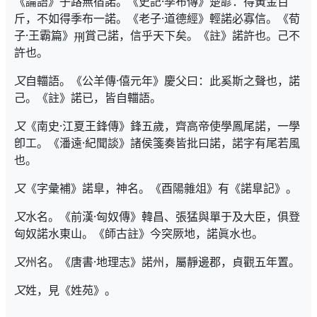
《論語》子路無宿諾。《史記·季布傳》楚諺：得黃金百
斤，不如得季布一諾。《老子·道德經》輕諾必寡信。《荀
子·王霸篇》
賞己諾，信乎天下矣。《註》諾許也。己不
許也。
又
自輺語。《公羊傳·僖元年》慶父曰：此奚斯之聲也，諾
己。《註》諾已，皆自輺語。
又
《南史·江夏王鋒傳》鋒五歲，齊高帝使學鳳尾諾，一學
卽工。《潘遠·紀聞談》諸侯箋奏皆批曰諾，諾字有尾若風
也。
又
《字彙補》諾臯，神名。《酉陽雜俎》有《諾臯記》。
又
水名。《前漢·匈奴傳》韓昌、張猛與單于及大臣，俱登
匈奴諾水東山。《師古註》今突厥地，諾眞水也。
又
州名。《唐書·地理志》諾州，屬靜邊郡，貞觀五年置。
又
姓，見《姓苑》。