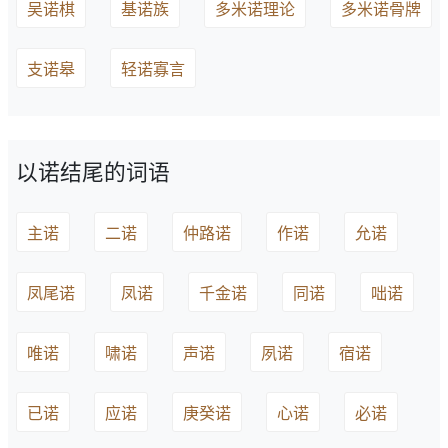
吴诺棋
基诺族
多米诺理论
多米诺骨牌
支诺皋
轻诺寡言
以诺结尾的词语
主诺
二诺
仲路诺
作诺
允诺
凤尾诺
凤诺
千金诺
同诺
咄诺
唯诺
啸诺
声诺
夙诺
宿诺
已诺
应诺
庚癸诺
心诺
必诺