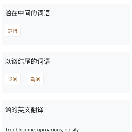
讻在中间的词语
訩惧
以讻结尾的词语
讻讻
鞠讻
讻的英文翻译
troublesome; uproarious; noisily