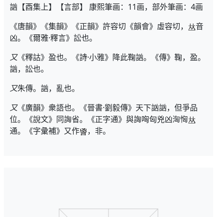
訩【酉集上】【言部】 康熙筆画：11画，部外筆画：4画
《唐韻》《集韻》《正韻》許容切《韻會》虛容切，
音
凶。《爾雅·釋言》訟也。
又
《釋詁》盈也。《詩·小雅》降此鞠訩。《傳》鞠，盈。
訩，訟也。
又
朱傳。訩，亂也。
又
《廣韻》衆語也。《晉書·劉毅傳》天下訩訩，但爭品
位。《說文》同詾省。《正字通》與詾哅匈兇凶洶恟
通。《字彙補》又作
，非。