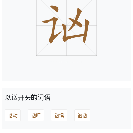
以讻开头的词语
讻动
讻吓
讻惧
讻讻