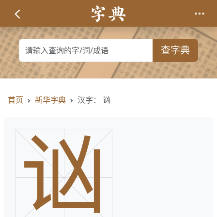
查字典
首页
新华字典
汉字： 讻
讻