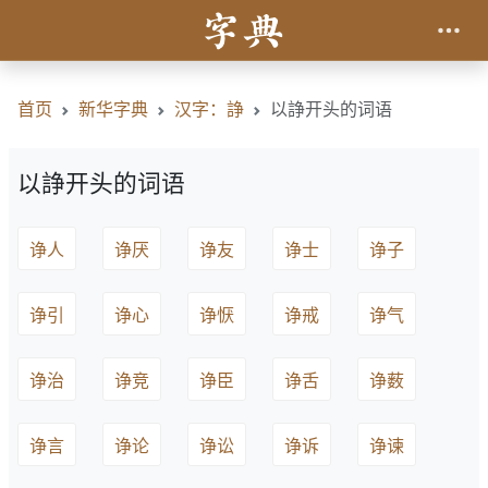
首页
新华字典
汉字：諍
以諍开头的词语
以諍开头的词语
诤人
诤厌
诤友
诤士
诤子
诤引
诤心
诤恹
诤戒
诤气
诤治
诤竞
诤臣
诤舌
诤薮
诤言
诤论
诤讼
诤诉
诤谏