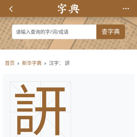
查字典
首页
新华字典
汉字： 訮
訮