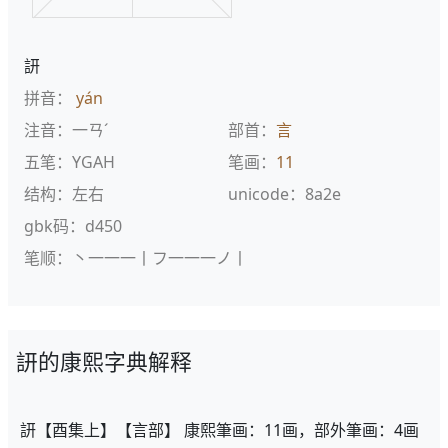
訮
拼音：
yán
注音：一ㄢˊ
部首：
言
五笔：YGAH
笔画：
11
结构：左右
unicode：8a2e
gbk码：d450
笔顺：丶一一一丨フ一一一ノ丨
訮的康熙字典解释
訮【酉集上】【言部】 康熙筆画：11画，部外筆画：4画