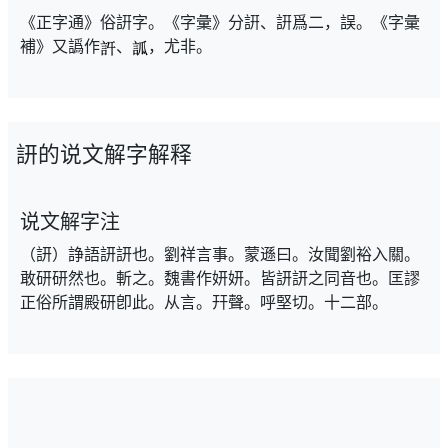
《正字通》俗詽字。《字彙》分詽、詽爲二，誤。《字彙
補》又譌作
、
，尤非。
訮的说文解字解释
说文解字注
（訮）諍語訮訮也。劉祥言事。蒙遜曰。汝聞劉裕入關。
敢研研然也。斬之。魏書作妍妍。皆訮訮之同音也。匡謬
正俗所謂殿研卽此。从言。幵聲。呼堅切。十二部。