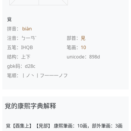
覍
拼音：
biàn
注音：ㄅ一ㄢˋ
部首：
見
五笔：IHQB
笔画：
10
结构：上下
unicode：898d
gbk码：d28c
笔顺：丨ノ丶丨フ一一一ノフ
覍的康熙字典解释
覍【酉集上】【見部】 康熙筆画：10画，部外筆画：3画