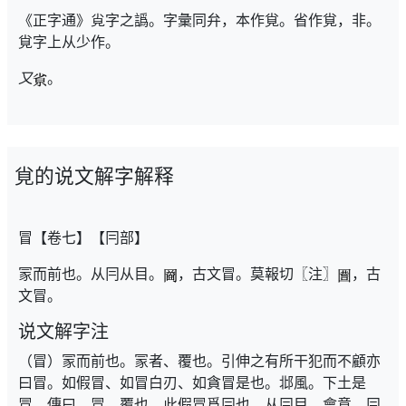
《正字通》㝸字之譌。字彙同弁，本作覍。省作覍，非。
覍字上从少作。
又
。
覍的说文解字解释
冒【卷七】【冃部】
冡而前也。从冃从目。
，古文冒。莫報切〖注〗
，古
文冒。
说文解字注
（冒）冡而前也。冡者、覆也。引伸之有所干犯而不顧亦
曰冒。如假冒、如冒白刃、如貪冒是也。邶風。下土是
冒。傳曰。冒、覆也。此假冒爲冃也。从冃目。會意。冃