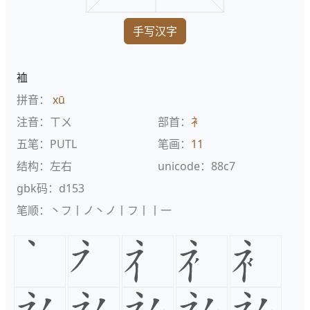
手写汉字
裇
拼音：
xū
注音：ㄒㄨ
部首：
衤
五笔：PUTL
笔画：
11
结构：左右
unicode：88c7
gbk码：d153
笔顺：丶フ丨ノ丶ノ丨フ丨丨一