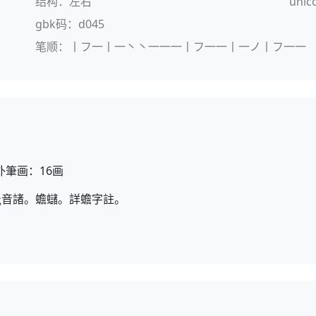
结构：左右
unic
gbk码：d045
笔顺：丨フ一丨一丶丶一一一丨フ一一丨一ノ丨フ一一
外筆画：16画
音諸。蟾蠩。詳蟾字註。