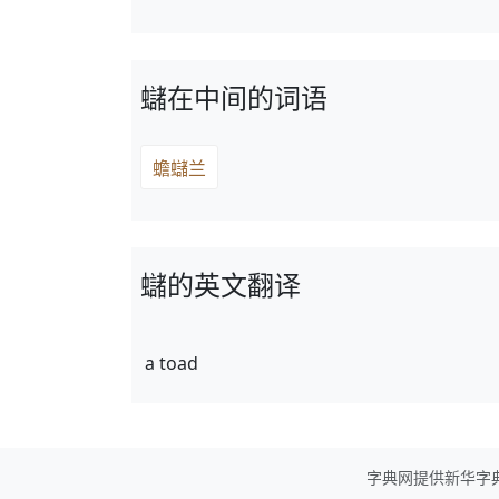
蠩在中间的词语
蟾蠩兰
蠩的英文翻译
a toad
字典网提供新华字