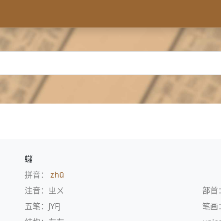
蠩
拼音：
zhū
注音：ㄓㄨ
部首
五笔：JYFJ
笔画