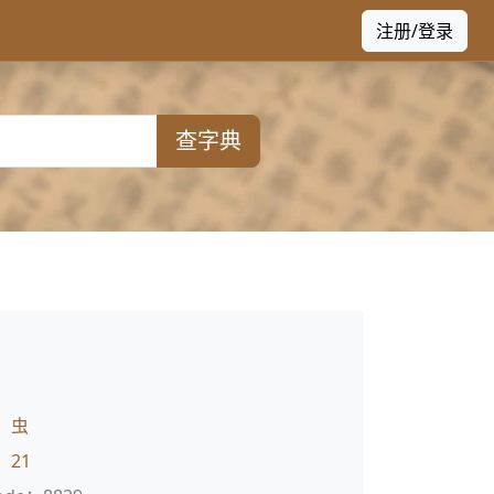
注册/登录
查字典
：
虫
：
21