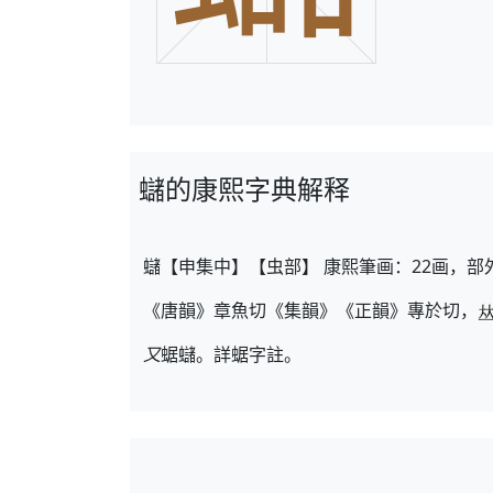
蠩的康熙字典解释
蠩【申集中】【虫部】 康熙筆画：22画，部
《唐韻》章魚切《集韻》《正韻》專於切，
又
蜛蠩。詳蜛字註。