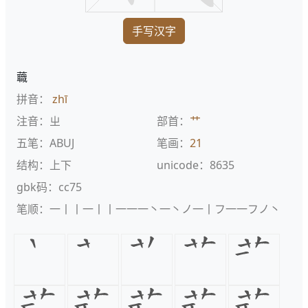
手写汉字
蘵
拼音：
zhī
注音：ㄓ
部首：
艹
五笔：ABUJ
笔画：
21
结构：上下
unicode：8635
gbk码：cc75
笔顺：一丨丨一丨丨一一一丶一丶ノ一丨フ一一フノ丶