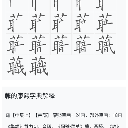
蘵的康熙字典解释
蘵【申集上】【艸部】 康熙筆画：24画，部外筆画：18画
《集韻》質力切，音職。《爾雅·釋草》蘵，黃蒢。《註》