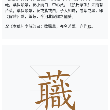
蘵，葉似酸漿，花小而白，中心黃。《顏氏家訓》江南有
苦菜，葉似酸漿，花或紫或白，子大如珠，或紫或黑，卽
《爾雅》蘵，黃蒢，今河北誤謂之龍葵。
又
《本草》李時珍曰：敗醬草，亦名苦蘵。亦作
。