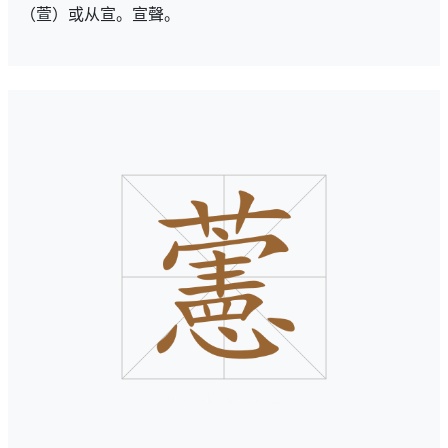
（萱）或从宣。宣聲。