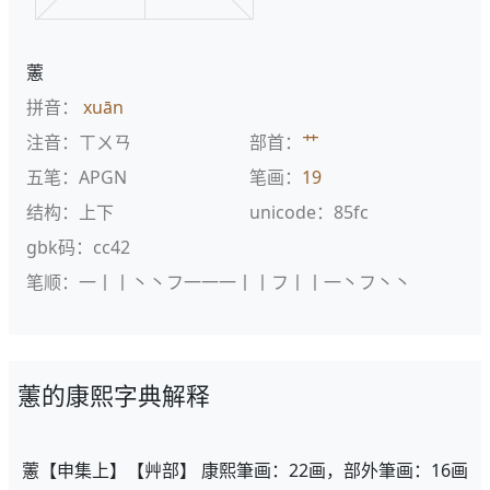
藼
拼音：
xuān
注音：ㄒㄨㄢ
部首：
艹
五笔：APGN
笔画：
19
结构：上下
unicode：85fc
gbk码：cc42
笔顺：一丨丨丶丶フ一一一丨丨フ丨丨一丶フ丶丶
藼的康熙字典解释
藼【申集上】【艸部】 康熙筆画：22画，部外筆画：16画