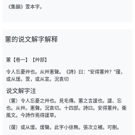
《集韻》萱本字。
藼的说文解字解释
藼【卷一】【艸部】
令人忘憂艸也。从艸憲聲。《詩》曰：“安得藼艸？”蕿，
或从煖。萱，或从宣。況袁切
说文解字注
（藼）令人忘憂之艸也。見毛傳。藼之言諼也。諼、忘
也。从艸。憲聲。況袁切。十四部。詩曰。安得藼艸。衞
風文。今詩作焉得諼草。
（蕿）或从煖。煖聲。此字小徐無。張次立補。可刪。