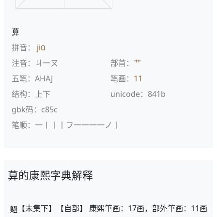
萛
拼音：
jiū
注音：ㄐ一ㄡ
部首：
艹
五笔：AHAJ
笔画：
11
结构：上下
unicode：841b
gbk码：c85c
笔顺：一丨丨丨フ一一一一ノ丨
萛的康熙字典解释
【未集下】【自部】 康熙筆画：17画，部外筆画：11画