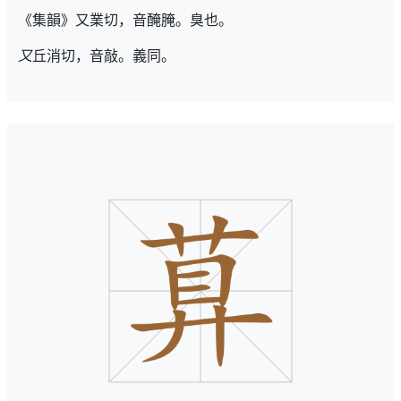
《集韻》又業切，音醃腌。臭也。
又
丘消切，音敲。義同。